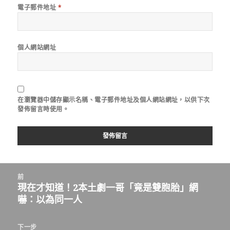
電子郵件地址
*
個人網站網址
在
瀏覽器
中儲存顯示名稱、電子郵件地址及個人網站網址，以供下次
發佈留言時使用。
文
前
章
現在才知道！2本土劇一哥「竟是雙胞胎」網
上
導
嚇：以為同一人
一
覽
篇
文
下一步