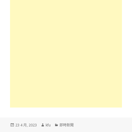
發
作
分
23 4 月, 2023
kfu
即時新聞
佈
者
類