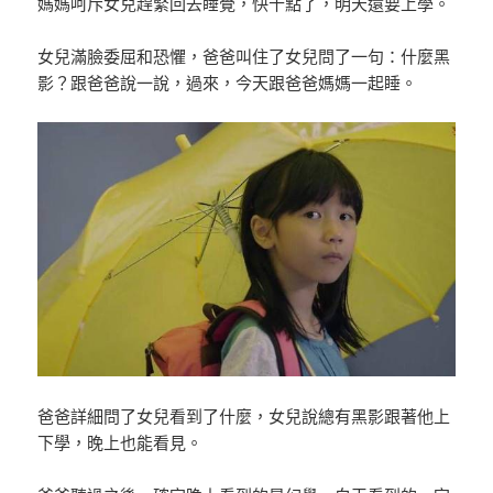
媽媽呵斥女兒趕緊回去睡覺，快十點了，明天還要上學。
女兒滿臉委屈和恐懼，爸爸叫住了女兒問了一句：什麼黑
影？跟爸爸說一說，過來，今天跟爸爸媽媽一起睡。
爸爸詳細問了女兒看到了什麼，女兒說總有黑影跟著他上
下學，晚上也能看見。