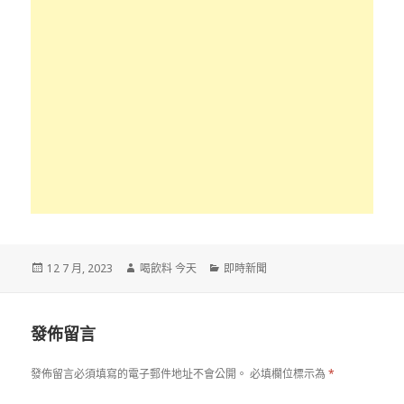
發
作
分
12 7 月, 2023
喝飲料 今天
即時新聞
佈
者
類
於
發佈留言
發佈留言必須填寫的電子郵件地址不會公開。
必填欄位標示為
*