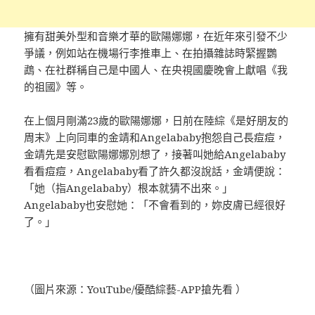
擁有甜美外型和音樂才華的歐陽娜娜，在近年來引發不少
爭議，例如站在機場行李推車上、在拍攝雜誌時緊握鸚
鵡、在社群稱自己是中國人、在央視國慶晚會上獻唱《我
的祖國》等。
在上個月剛滿23歲的歐陽娜娜，日前在陸綜《是好朋友的
周末》上向同車的金靖和Angelababy抱怨自己長痘痘，
金靖先是安慰歐陽娜娜別想了，接著叫她給Angelababy
看看痘痘，Angelababy看了許久都沒說話，金靖便說：
「她（指Angelababy）根本就猜不出來。」
Angelababy也安慰她：「不會看到的，妳皮膚已經很好
了。」
（圖片來源：YouTube/優酷綜藝-APP搶先看 ）