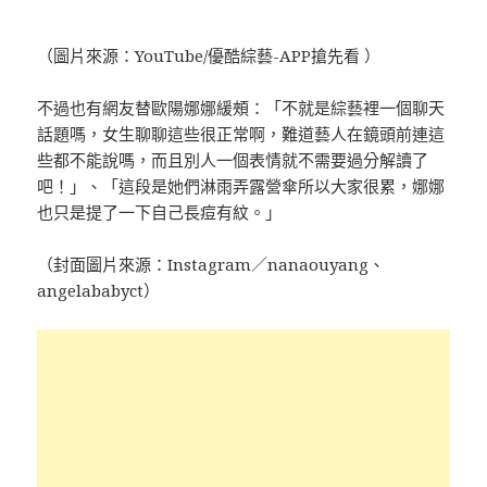
（圖片來源：YouTube/優酷綜藝-APP搶先看 ）
不過也有網友替歐陽娜娜緩頰：「不就是綜藝裡一個聊天
話題嗎，女生聊聊這些很正常啊，難道藝人在鏡頭前連這
些都不能說嗎，而且別人一個表情就不需要過分解讀了
吧！」、「這段是她們淋雨弄露營傘所以大家很累，娜娜
也只是提了一下自己長痘有紋。」
（封面圖片來源：Instagram／nanaouyang、
angelababyct）