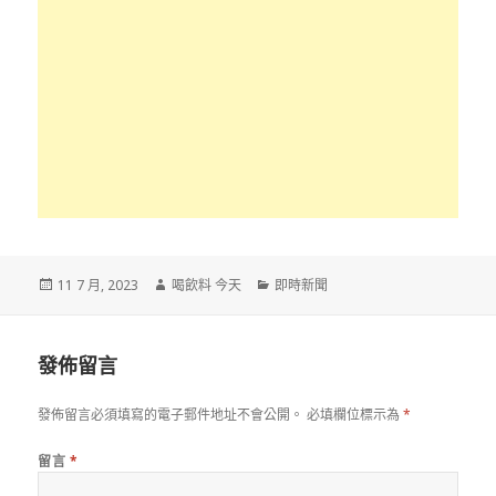
發
作
分
11 7 月, 2023
喝飲料 今天
即時新聞
佈
者
類
於
發佈留言
發佈留言必須填寫的電子郵件地址不會公開。
必填欄位標示為
*
留言
*