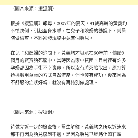
（圖片來源：搜狐網）
根據《搜狐網》報導，2007年的夏天，91歲高齡的黃義均
不慎跌倒，引起全身水腫，在兒子和媳婦的勸說下，到醫
院做檢查，不料卻發現腹中竟有個胎兒。
在兒子和媳婦的追問下，黃義均才坦承在60年前，懷胎9
個月的寶寶胎死腹中，當時因為家中貧困，且村裡有許多
孕婦都因為手術不幸喪命，所以沒有將死胎取出，原打算
透過服用草藥的方式自然流產，但也沒有成功，後來因為
不舒服的症狀好轉，就沒有再特別做處理。
（圖片來源：搜狐網）
待做完近一步的檢查後，醫生解釋，黃義均之所以近連來
都不再因為胎兒感到不適，是因為胎兒已經鈣化如石頭一