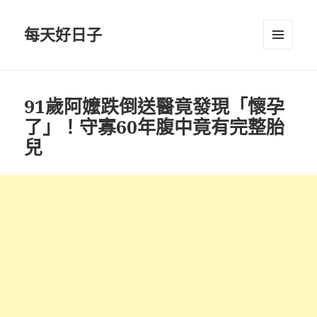
每天好日子
選單與
小工具
91歲阿嬤跌倒送醫竟發現「懷孕
了」！守寡60年腹中竟有完整胎
兒