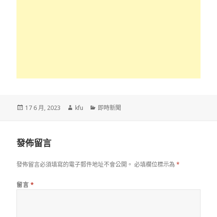
發
作
分
17 6 月, 2023
kfu
即時新聞
佈
者
類
於
發佈留言
發佈留言必須填寫的電子郵件地址不會公開。
必填欄位標示為
*
留言
*