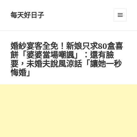
每天好日子
選單與
小工具
婚紗宴客全免！新娘只求80盒喜
餅「婆婆當場嘲諷」：還有臉
要，未婚夫說風涼話「讓她一秒
悔婚」