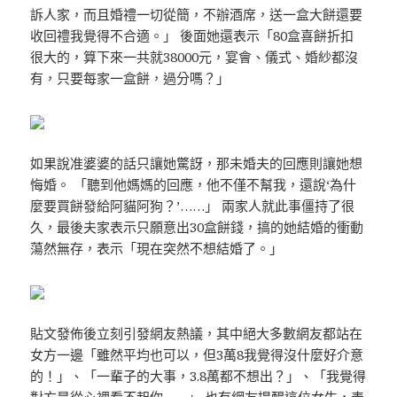
訴人家，而且婚禮一切從簡，不辦酒席，送一盒大餅還要
收回禮我覺得不合適。」 後面她還表示「80盒喜餅折扣
很大的，算下來一共就38000元，宴會、儀式、婚紗都沒
有，只要每家一盒餅，過分嗎？」
如果說准婆婆的話只讓她驚訝，那未婚夫的回應則讓她想
悔婚。 「聽到他媽媽的回應，他不僅不幫我，還說‘為什
麼要買餅發給阿貓阿狗？’……」 兩家人就此事僵持了很
久，最後夫家表示只願意出30盒餅錢，搞的她結婚的衝動
蕩然無存，表示「現在突然不想結婚了。」
貼文發佈後立刻引發網友熱議，其中絕大多數網友都站在
女方一邊「雖然平均也可以，但3萬8我覺得沒什麼好介意
的！」、「一輩子的大事，3.8萬都不想出？」、「我覺得
對方是從心裡看不起你……」 也有網友提醒這位女生，表