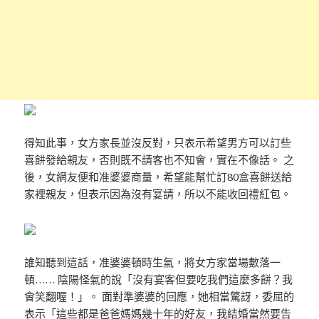
得知此事，女方家長並沒反對，只表示希望男方可以訂些
喜餅發給親友，否則既不請客也不知會，實在不像話。 之
後，女網友便和准婆婆商量，希望能幫忙訂80盒喜餅送給
家裡親友，但表示因為沒有宴請，所以不能收回禮紅包。
誰知聽到這話，准婆婆頓時生氣，將女方家當場數落一
頓…… 陰陽怪氣的說「沒有宴客但要吃我們這麼多餅？我
會笑翻喔！」。 面對準婆婆的回應，她相當驚訝，委屈的
表示「這些都是爸爸媽媽幾十年的好友，我結婚當然要告