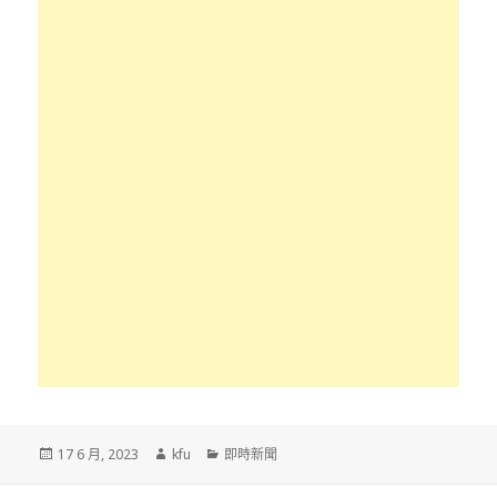
發
作
分
17 6 月, 2023
kfu
即時新聞
佈
者
類
於