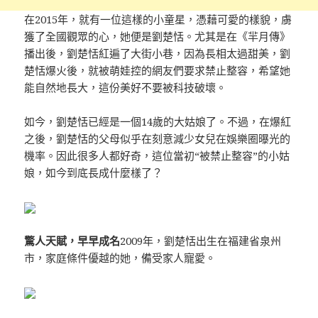
在2015年，就有一位這樣的小童星，憑藉可愛的樣貌，虜
獲了全國觀眾的心，她便是劉楚恬。尤其是在《羋月傳》
播出後，劉楚恬紅遍了大街小巷，因為長相太過甜美，劉
楚恬爆火後，就被萌娃控的網友們要求禁止整容，希望她
能自然地長大，這份美好不要被科技破壞。
如今，劉楚恬已經是一個14歲的大姑娘了。不過，在爆紅
之後，劉楚恬的父母似乎在刻意減少女兒在娛樂圈曝光的
機率。因此很多人都好奇，這位當初“被禁止整容”的小姑
娘，如今到底長成什麼樣了？
驚人天賦，早早成名
2009年，劉楚恬出生在福建省泉州
市，家庭條件優越的她，備受家人寵愛。