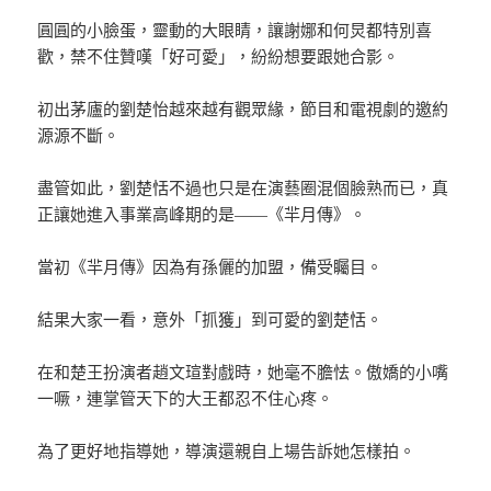
圓圓的小臉蛋，靈動的大眼睛，讓謝娜和何炅都特別喜
歡，禁不住贊嘆「好可愛」，紛紛想要跟她合影。
初出茅廬的劉楚怡越來越有觀眾緣，節目和電視劇的邀約
源源不斷。
盡管如此，劉楚恬不過也只是在演藝圈混個臉熟而已，真
正讓她進入事業高峰期的是——《羋月傳》。
當初《羋月傳》因為有孫儷的加盟，備受矚目。
結果大家一看，意外「抓獲」到可愛的劉楚恬。
在和楚王扮演者趙文瑄對戲時，她毫不膽怯。傲嬌的小嘴
一噘，連掌管天下的大王都忍不住心疼。
為了更好地指導她，導演還親自上場告訴她怎樣拍。