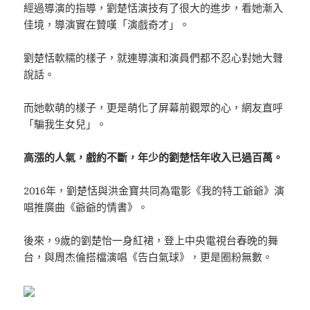
經過導演的指導，劉楚恬演技有了很大的進步，看她漸入
佳境，導演實在贊嘆「演戲奇才」。
劉楚恬軟糯的樣子，就連導演和演員們都不忍心對她大聲
說話。
而她軟萌的樣子，更是萌化了屏幕前觀眾的心，網友直呼
「騙我生女兒」。
高漲的人氣，戲約不斷，年少的劉楚恬年收入已過百萬。
2016年，劉楚恬與洪金寶共同為電影《我的特工爺爺》演
唱推廣曲《爺爺的情書》。
後來，9歲的劉楚怡一身紅裙，登上中央電視台春晚的舞
台，與周杰倫搭檔演唱《告白氣球》，更是圈粉無數。