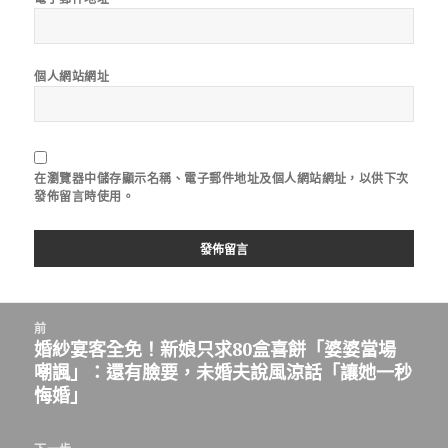
個人網站網址
在
瀏覽器
中儲存顯示名稱、電子郵件地址及個人網站網址，以供下次
發佈留言時使用。
文
前
章
婚紗宴客全免！新娘只求80盒喜餅「婆婆當場
上
導
嘲諷」：還有臉要，未婚夫說風涼話「讓她一秒
一
覽
悔婚」
篇
文
章：