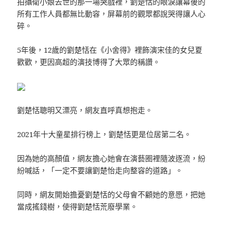
拍攝衛小娘去世的那一場哭戲裡，劉楚恬的眼淚讓幕後的
所有工作人員都無比動容，屏幕前的觀眾都說哭得讓人心
碎。
5年後，12歲的劉楚恬在《小舍得》裡飾演宋佳的女兒夏
歡歡，更因高超的演技博得了大眾的稱讚。
劉楚恬聰明又漂亮，網友直呼真想抱走。
2021年十大童星排行榜上，劉楚恬更是位居第二名。
因為她的高顏值，網友擔心她會在演藝圈裡隨波逐流，紛
紛喊話，「一定不要讓劉楚怡走向整容的道路」。
同時，網友開始擔憂劉楚恬的父母會不顧她的意愿，把她
當成搖錢樹，使得劉楚恬荒廢學業。