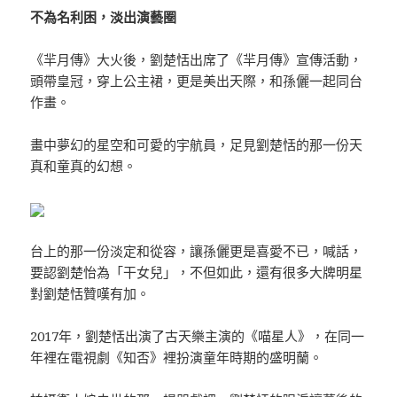
不為名利困，淡出演藝圈
《羋月傳》大火後，劉楚恬出席了《羋月傳》宣傳活動，
頭帶皇冠，穿上公主裙，更是美出天際，和孫儷一起同台
作畫。
畫中夢幻的星空和可愛的宇航員，足見劉楚恬的那一份天
真和童真的幻想。
台上的那一份淡定和從容，讓孫儷更是喜愛不已，喊話，
要認劉楚怡為「干女兒」，不但如此，還有很多大牌明星
對劉楚恬贊嘆有加。
2017年，劉楚恬出演了古天樂主演的《喵星人》，在同一
年裡在電視劇《知否》裡扮演童年時期的盛明蘭。