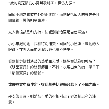
2歲的劉楚恬從小愛唱歌跳舞，模仿力強。
同齡小朋友喜歡在外跑跑跳跳，而劉楚恬最大的樂趣是打
開電視，模仿明星表演。
家人也很鼓勵和支持，這讓劉楚怡更是自信滿滿。
小小年紀的她，長相特別甜美，圓圓的小臉蛋，靈動的大
眼睛，在外人面前表演起來也毫不怯場。
看到劉楚恬對演藝的熱愛和天賦，媽媽嘗試為她報名了
《明星寶貝》的綜藝節目，不料，表現出色的她一舉拿下
「最佳寶貝」的稱號。
或許冥冥中有注定，從此劉楚恬與舞台結下了不解之緣。
那次節目後，劉楚恬可愛的扮相引起了導演劉惠寧的注
意。