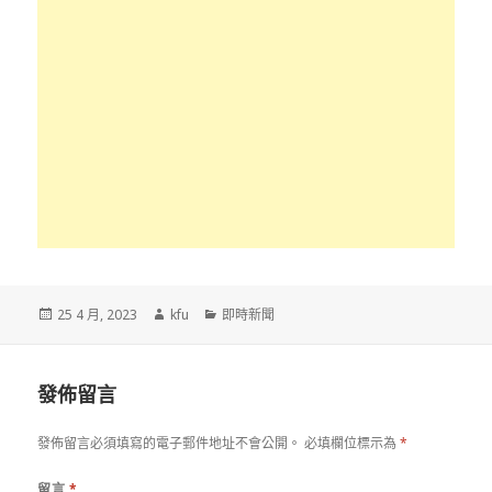
發
作
分
25 4 月, 2023
kfu
即時新聞
佈
者
類
於
發佈留言
發佈留言必須填寫的電子郵件地址不會公開。
必填欄位標示為
*
留言
*