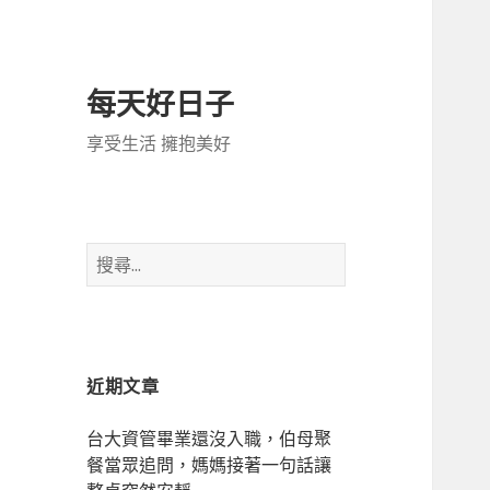
每天好日子
享受生活 擁抱美好
搜
尋
關
鍵
字:
近期文章
台大資管畢業還沒入職，伯母聚
餐當眾追問，媽媽接著一句話讓