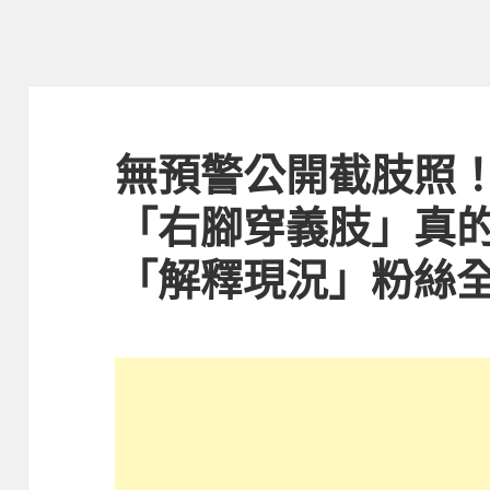
無預警公開截肢照！
「右腳穿義肢」真
「解釋現況」粉絲