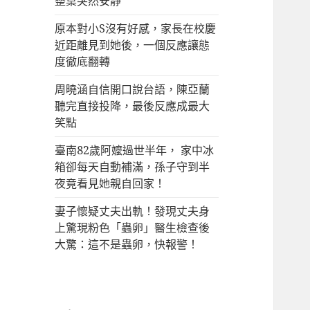
整桌突然安靜
原本對小S沒有好感，家長在校慶
近距離見到她後，一個反應讓態
度徹底翻轉
周曉涵自信開口說台語，陳亞蘭
聽完直接投降，最後反應成最大
笑點
臺南82歲阿嬤過世半年， 家中冰
箱卻每天自動補滿，孫子守到半
夜竟看見她親自回家！
妻子懷疑丈夫出軌！發現丈夫身
上驚現粉色「蟲卵」醫生檢查後
大驚：這不是蟲卵，快報警！