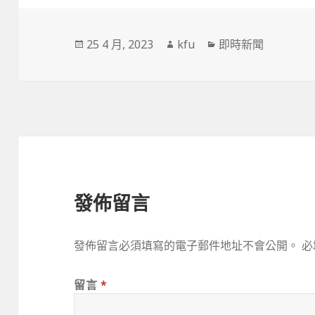
發
作
分
25 4 月, 2023
kfu
即時新聞
佈
者
類
於
發佈留言
發佈留言必須填寫的電子郵件地址不會公開。
必
留言
*