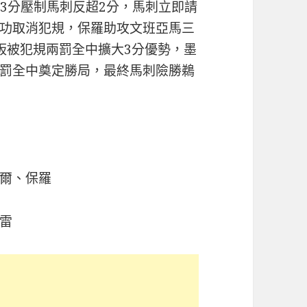
13分壓制馬刺反超2分，馬刺立即請
功取消犯規，保羅助攻文班亞馬三
板被犯規兩罰全中擴大3分優勢，墨
罰全中奠定勝局，最終馬刺險勝鵜
爾、保羅
雷