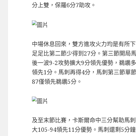
分上雙，保羅6分7助攻。
中場休息回來，雙方進攻火力均是有所下
足足比第二節少得到27分。第三節開局馬刺
後一波9-2攻勢擴大9分領先優勢，鵜鶘多
領先1分。馬刺再得4分，馬刺第三節單節2
87僅領先鵜鶘5分。
及至末節比賽，卡斯爾命中三分幫助馬刺擴
大105-94領先11分優勢。馬刺還剩5分