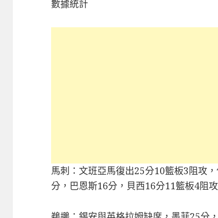
數據統計
馬刺：文班亞馬復出25分10籃板3阻攻，
分，巴恩斯16分，貝西16分11籃板4阻
鵜鶘：錫安與英格拉姆缺席，墨菲25分，