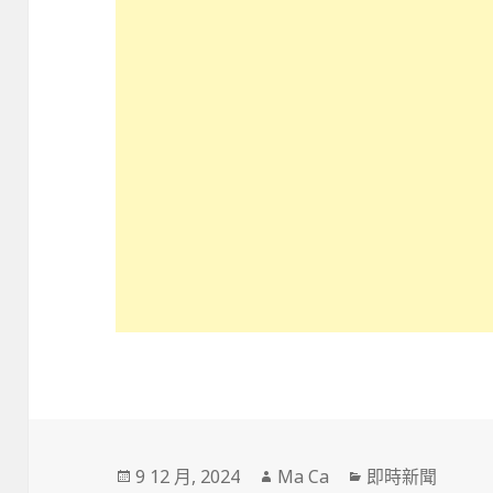
發
作
分
9 12 月, 2024
Ma Ca
即時新聞