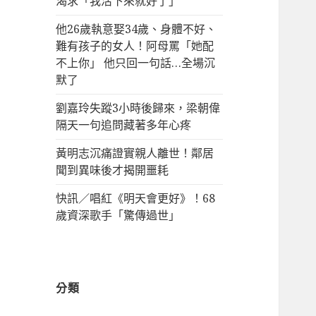
渴求「我活下來就好了」
他26歲執意娶34歲、身體不好、
難有孩子的女人！阿母罵「她配
不上你」 他只回一句話…全場沉
默了
劉嘉玲失蹤3小時後歸來，梁朝偉
隔天一句追問藏著多年心疼
黃明志沉痛證實親人離世！鄰居
聞到異味後才揭開噩耗
快訊／唱紅《明天會更好》！68
歲資深歌手「驚傳過世」
分類