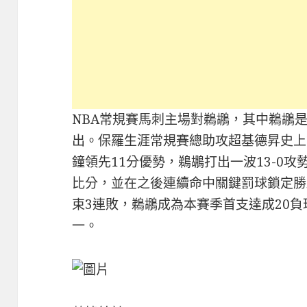
NBA常規賽馬刺主場對鵜鶘，其中鵜鶘
出。保羅生涯常規賽總助攻超基德昇史上
鐘領先11分優勢，鵜鶘打出一波13-0
比分，並在之後連續命中關鍵罰球鎖定勝局
束3連敗，鵜鶘成為本賽季首支達成20負
一。