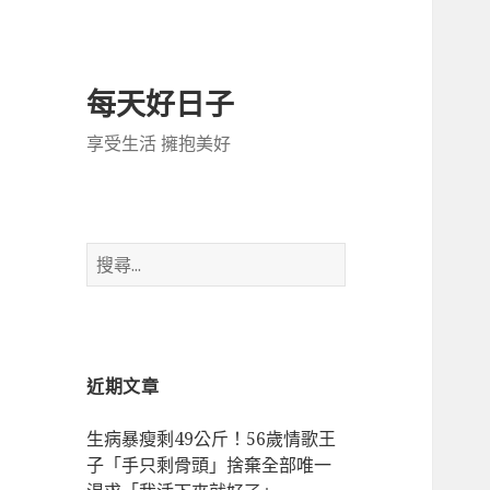
每天好日子
享受生活 擁抱美好
搜
尋
關
鍵
字:
近期文章
生病暴瘦剩49公斤！56歲情歌王
子「手只剩骨頭」捨棄全部唯一