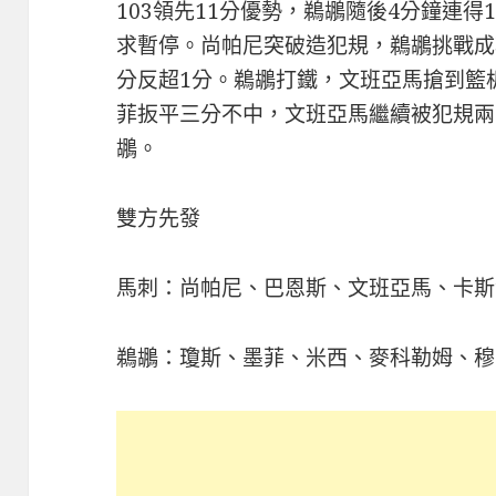
103領先11分優勢，鵜鶘隨後4分鐘連得
求暫停。尚帕尼突破造犯規，鵜鶘挑戰成
分反超1分。鵜鶘打鐵，文班亞馬搶到籃
菲扳平三分不中，文班亞馬繼續被犯規兩
鶘。
雙方先發
馬刺：尚帕尼、巴恩斯、文班亞馬、卡斯
鵜鶘：瓊斯、墨菲、米西、麥科勒姆、穆