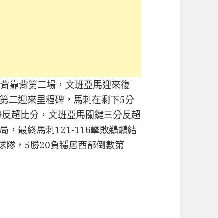
是背靠背第二場，文班亞馬迎來復
第二迎來里程碑，馬刺在剩下5分
攻勢反超比分，文班亞馬關鍵三分反超
，最終馬刺121-116擊敗鵜鶘結
球隊，5勝20負穩居西部倒數第