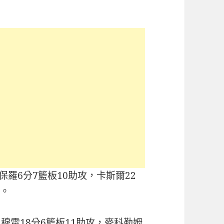
保羅6分7籃板10助攻，卡斯爾22
攻。
穆雷18分6籃板11助攻，麥科勒姆