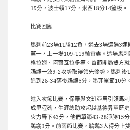
19分，波士頓17分，米西18分14籃板。
比賽回顧
馬刺前23場11勝12負，過去3場遭遇3連
第一，上一場109-119輸雷霆。這場
格拉姆、阿爾瓦拉多等。首節開局雙方就緊
鵜鶘一波9-2攻勢取得領先優勢。馬刺後1
追到28-34落後鵜鶘6分，墨菲單節10分
進入次節比賽，保羅與文班亞馬引領馬刺
成里程碑，生涯總助攻超越基德昇至歷史
火力轟下43分，他們單節43-28淨勝15
鵜鶘9分。前兩節比賽，鵜鶘3人得分上雙