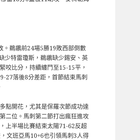
敗。鵜鶘前24場5勝19敗西部倒數
馬刺缺少特雷瓊斯，鵜鶘缺少錫安、英
咬比分，持續纏鬥至15-15平，
9-27落後8分差距，首節結束馬刺
。
多點開花，尤其是保羅次節成功達
第二位。馬刺第二節打出瘋狂進攻
分，上半場比賽結束太陽71-62反超
，文班亞馬10+6也引領馬刺3人得