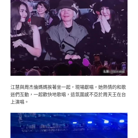
江慧與周杰倫媽媽挨著坐一起，現場獻唱，她熱情的和歌
迷們互動，一起歡快地歌唱，這氛圍感不亞於周天王在台
上演唱。