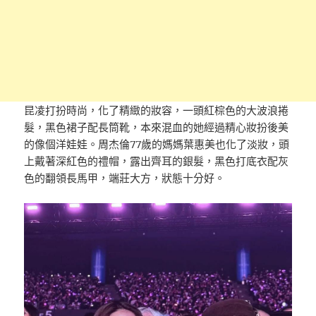
昆凌打扮時尚，化了精緻的妝容，一頭紅棕色的大波浪捲
髮，黑色裙子配長筒靴，本來混血的她經過精心妝扮後美
的像個洋娃娃。周杰倫77歲的媽媽葉惠美也化了淡妝，頭
上戴著深紅色的禮帽，露出齊耳的銀髮，黑色打底衣配灰
色的翻領長馬甲，端莊大方，狀態十分好。