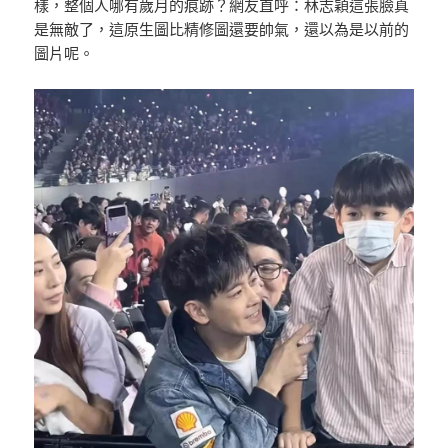
樣，整個人哪有歲月的痕跡？網友直呼：林志穎這張臉真
是無敵了，這原生圖比精修圖還要帥氣，還以為是以前的
圖片呢。