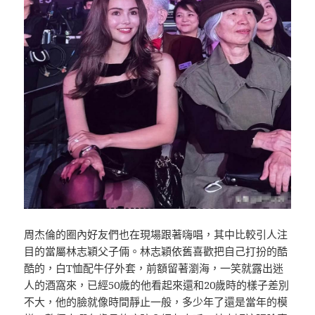
周杰倫的圈內好友們也在現場跟著嗨唱，其中比較引人注
目的當屬林志穎父子倆。林志穎依舊喜歡把自己打扮的酷
酷的，白T恤配牛仔外套，前額留著瀏海，一笑就露出迷
人的酒窩來，已經50歲的他看起來還和20歲時的樣子差別
不大，他的臉就像時間靜止一般，多少年了還是當年的模