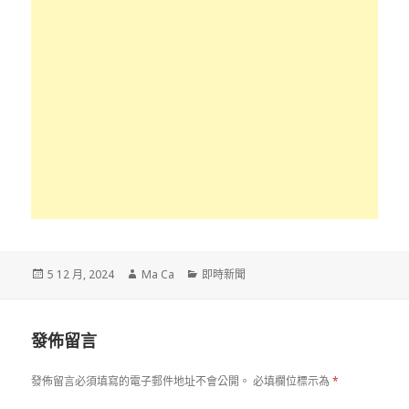
發
作
分
5 12 月, 2024
Ma Ca
即時新聞
佈
者
類
於
發佈留言
發佈留言必須填寫的電子郵件地址不會公開。
必填欄位標示為
*