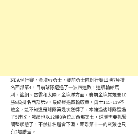
NBA例行賽，金塊vs勇士，賽前勇士隊例行賽12勝7負排
名西部第4，目前球隊遭遇了一波四連敗，連續輸給馬
刺、籃網、雷霆和太陽，金塊隊方面，賽前金塊常規賽10
勝8負排名西部第9，最終經過四輪較量，勇士115-119不
敵金，這不知道是球隊第幾次逆轉了，本輪過後球隊遭遇
了5連敗，戰績也以12勝8負位居西部第七，球隊需要抓緊
調整狀態了，不然排名還會下滑，距離第十一的灰狼也只
有2場勝差。