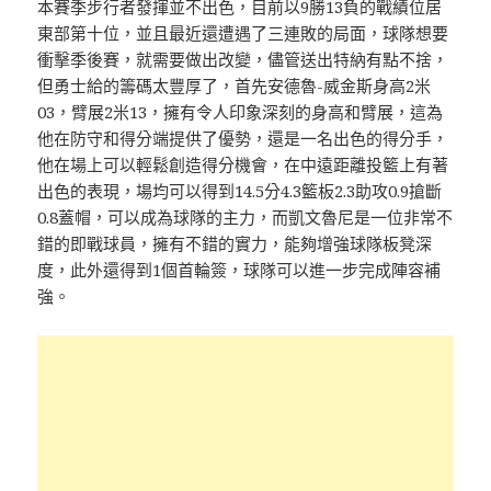
本賽季步行者發揮並不出色，目前以9勝13負的戰績位居
東部第十位，並且最近還遭遇了三連敗的局面，球隊想要
衝擊季後賽，就需要做出改變，儘管送出特納有點不捨，
但勇士給的籌碼太豐厚了，首先安德魯-威金斯身高2米
03，臂展2米13，擁有令人印象深刻的身高和臂展，這為
他在防守和得分端提供了優勢，還是一名出色的得分手，
他在場上可以輕鬆創造得分機會，在中遠距離投籃上有著
出色的表現，場均可以得到14.5分4.3籃板2.3助攻0.9搶斷
0.8蓋帽，可以成為球隊的主力，而凱文魯尼是一位非常不
錯的即戰球員，擁有不錯的實力，能夠增強球隊板凳深
度，此外還得到1個首輪簽，球隊可以進一步完成陣容補
強。