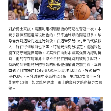
對於勇士來說，需要利用柯瑞最後的時期在奪冠一次，本
賽季發揮整體還是很出色的，只不過球隊的問題很多，球
隊需要對這些問題進行解決，在這筆交易中付出的代價很
大，好在得到球員也不差，特納光是得分穩定，關鍵是他
能在防守端提供幫助，尤其是在面對那些高強度內線對抗
時，他的存在能讓勇士隊不至於在關鍵時刻被對手壓制，
特納的到來能夠把防守端的短板也彌補得更加完善，本賽
季截至目前場均17.6分6.8籃板1.4助攻1.8封蓋，投籃命中
率47.8%，三分球命中率高達42.4%，場均5.5次出手三分
能命中2.3個，如果能夠達成，勇士的奪冠之路也將更為順
暢。