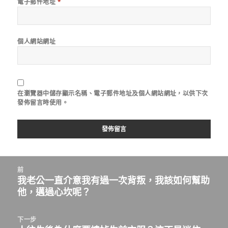
電子郵件地址
*
個人網站網址
在
瀏覽器
中儲存顯示名稱、電子郵件地址及個人網站網址，以供下次
發佈留言時使用。
文
前
章
我老公一直介意我有過一次背叛，我該如何幫助
上
導
他，邁過心坎呢？
一
覽
篇
文
下一步