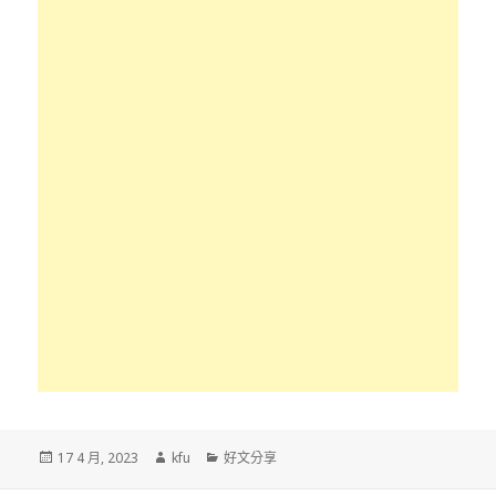
發
作
分
17 4 月, 2023
kfu
好文分享
佈
者
類