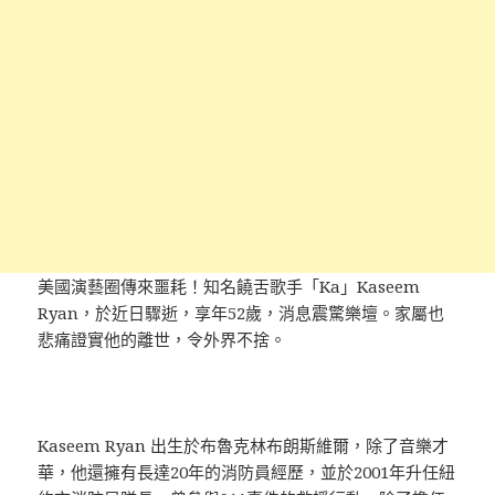
美國演藝圈傳來噩耗！知名饒舌歌手「Ka」Kaseem
Ryan，於近日驟逝，享年52歲，消息震驚樂壇。家屬也
悲痛證實他的離世，令外界不捨。
Kaseem Ryan 出生於布魯克林布朗斯維爾，除了音樂才
華，他還擁有長達20年的消防員經歷，並於2001年升任紐