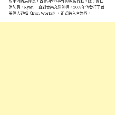
約市消防局隊長，曾參與911事件的救援行動。除了擔任
消防員，Ryan 一直對音樂充滿熱情，2008年他發行了首
張個人專輯《Iron Works》，正式踏入音樂界。