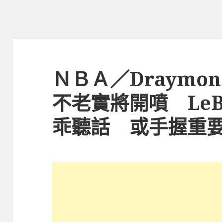
ＮＢＡ／Draymon
不老實將開噴 LeBr
乖聽話 或手握重