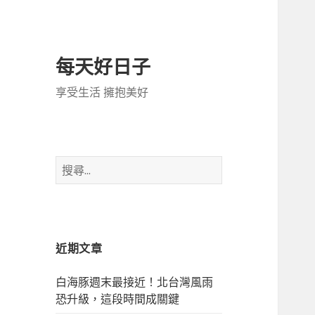
每天好日子
享受生活 擁抱美好
搜
尋
關
鍵
字:
近期文章
白海豚週末最接近！北台灣風雨
恐升級，這段時間成關鍵