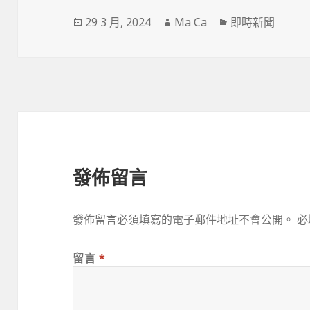
發
作
分
29 3 月, 2024
Ma Ca
即時新聞
佈
者
類
於
發佈留言
發佈留言必須填寫的電子郵件地址不會公開。
必
留言
*