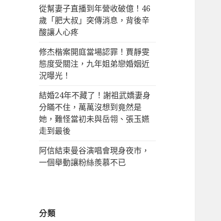
從幫妻子直播到年營收破億！46
歲「肥大叔」突傳消息，背後辛
酸讓人心疼
修杰楷案開庭當場認罪！賈靜雯
態度受關注，九年姐弟戀婚姻近
況曝光！
結婚24年不藏了！謝祖武嬌妻身
分瞞不住，萬萬沒想到竟然是
她，難怪當初未與岳翎、張玉嬿
走到最後
阿信結束曼谷演唱會現身夜市，
一個舉動讓粉絲羨慕不已
分類