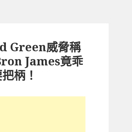
d Green威脅稱
on James竟乖
要把柄！