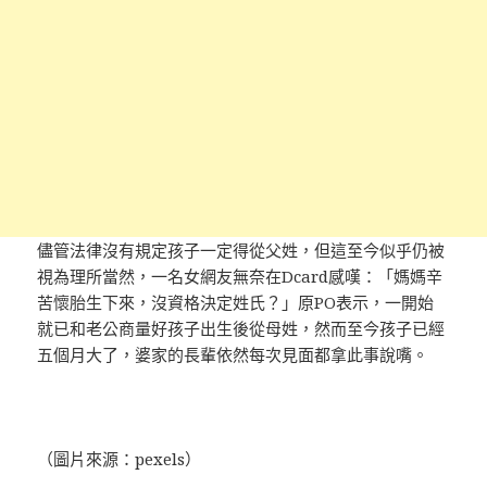
儘管法律沒有規定孩子一定得從父姓，但這至今似乎仍被
視為理所當然，一名女網友無奈在Dcard感嘆：「媽媽辛
苦懷胎生下來，沒資格決定姓氏？」原PO表示，一開始
就已和老公商量好孩子出生後從母姓，然而至今孩子已經
五個月大了，婆家的長輩依然每次見面都拿此事說嘴。
（圖片來源：pexels）