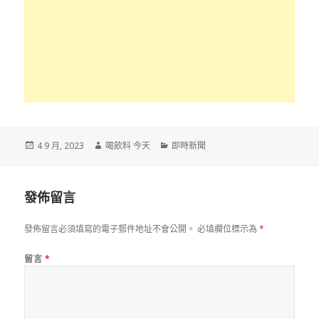
發
作
分
4 9 月, 2023
喝飲料 今天
即時新聞
佈
者
類
於
發佈留言
發佈留言必須填寫的電子郵件地址不會公開。
必填欄位標示為
*
留言
*