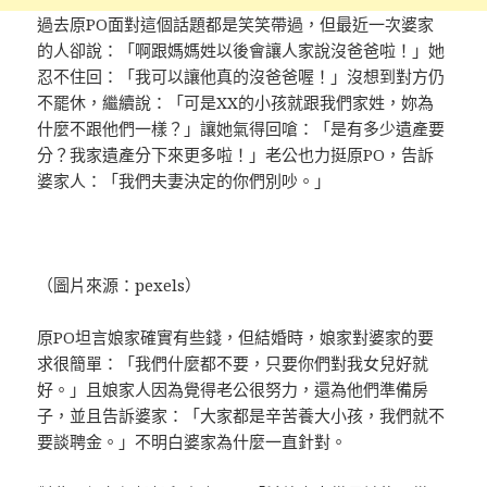
過去原PO面對這個話題都是笑笑帶過，但最近一次婆家
的人卻說：「啊跟媽媽姓以後會讓人家說沒爸爸啦！」她
忍不住回：「我可以讓他真的沒爸爸喔！」沒想到對方仍
不罷休，繼續說：「可是XX的小孩就跟我們家姓，妳為
什麼不跟他們一樣？」讓她氣得回嗆：「是有多少遺產要
分？我家遺產分下來更多啦！」老公也力挺原PO，告訴
婆家人：「我們夫妻決定的你們別吵。」
（圖片來源：pexels）
原PO坦言娘家確實有些錢，但結婚時，娘家對婆家的要
求很簡單：「我們什麼都不要，只要你們對我女兒好就
好。」且娘家人因為覺得老公很努力，還為他們準備房
子，並且告訴婆家：「大家都是辛苦養大小孩，我們就不
要談聘金。」不明白婆家為什麼一直針對。