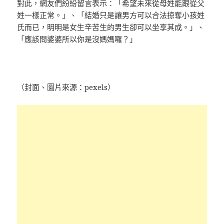
對此，網友們紛紛留言表示：「希望未來從母姓能跟從父
姓一樣正常。」、「結婚只是讓男方可以合法掠奪小孩姓
氏而已，明明是女生辛苦生的男生卻可以坐享其成。」、
「應該問婆婆所以你是沒媽媽囉？」
（封面、圖片來源：pexels）