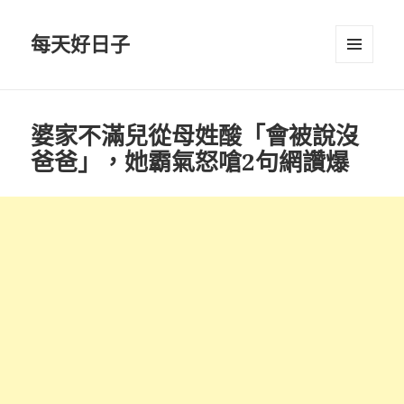
每天好日子
選單與
小工具
婆家不滿兒從母姓酸「會被說沒
爸爸」，她霸氣怒嗆2句網讚爆