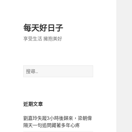
每天好日子
享受生活 擁抱美好
搜
尋
關
鍵
字:
近期文章
劉嘉玲失蹤3小時後歸來，梁朝偉
隔天一句追問藏著多年心疼