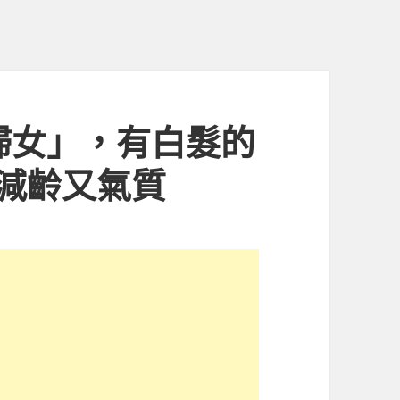
婦女」，有白髮的
減齡又氣質