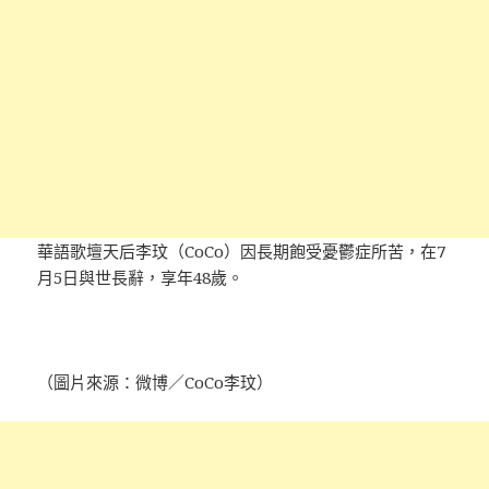
華語歌壇天后李玟（CoCo）因長期飽受憂鬱症所苦，在7
月5日與世長辭，享年48歲。
（圖片來源：微博／CoCo李玟）