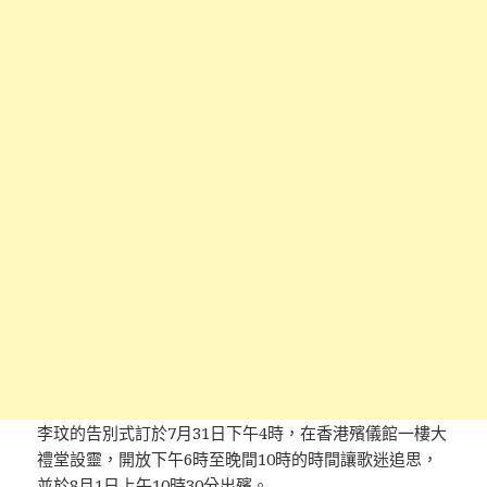
李玟的告別式訂於7月31日下午4時，在香港殯儀館一樓大
禮堂設靈，開放下午6時至晚間10時的時間讓歌迷追思，
並於8月1日上午10時30分出殯。