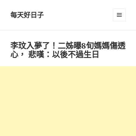
每天好日子
選單與
小工具
李玟入夢了！二姊曝8旬媽媽傷透
心， 悲嘆：以後不過生日