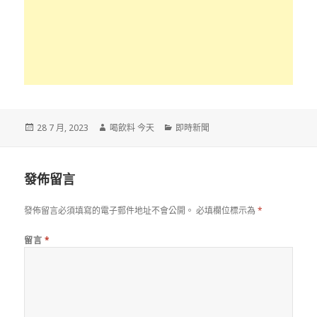
發
作
分
28 7 月, 2023
喝飲料 今天
即時新聞
佈
者
類
於
發佈留言
發佈留言必須填寫的電子郵件地址不會公開。
必填欄位標示為
*
留言
*