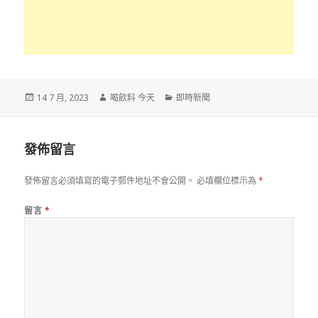
發
作
分
14 7 月, 2023
喝飲料 今天
即時新聞
佈
者
類
於
發佈留言
發佈留言必須填寫的電子郵件地址不會公開。
必填欄位標示為
*
留言
*