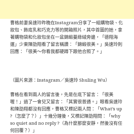
曹格前妻吳速玲昨晚在Instagram分享了一組購物袋、化
妝包、飾底乳和巧克力等的開箱照片，其中首圖的她，拿
著購物袋和化妝包坐在一盆錦緞蔓綠絨旁邊，「德翔海
運」少東陳劭翔看了留言稱讚：「錦緞很美。」吳速玲則
回應：「很美～你看我都硬蹲下跟他合照了。」
（圖片來源：Instagram／吳速玲 Shuling Wu）
曹格在看到兩人的留言後，先是在底下留言：「很美
喔！」過了一會兒又留言：「其實很普通。」眼看吳速玲
和陳劭翔都沒有回應，曹格又標記兩人問：「What’s up
?（怎麼了？）」十幾分鐘後，又標記陳劭翔問：「why
so quiet and no reply ?（為什麼那麼安靜，然後沒有任
何回覆？）」