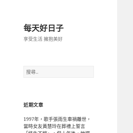
每天好日子
享受生活 擁抱美好
搜
尋
關
鍵
字:
近期文章
1997年，歌手張雨生車禍離世，
當時女友黃慧玲在葬禮上誓言