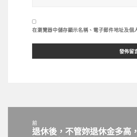
在
瀏覽器
中儲存顯示名稱、電子郵件地址及個
文
章
前
退休後，不管妳退休金多高
導
上