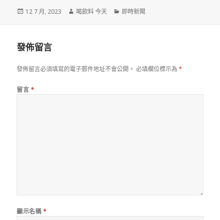
發
作
分
12 7 月, 2023
喝飲料 今天
即時新聞
佈
者
類
於
發佈留言
發佈留言必須填寫的電子郵件地址不會公開。
必填欄位標示為
*
留言
*
顯示名稱
*