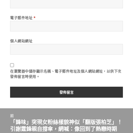
電子郵件地址
*
個人網站網址
在
瀏覽器
中儲存顯示名稱、電子郵件地址及個人網站網址，以供下次
發佈留言時使用。
文
前
章
「鋒味」突現女粉絲樣貌神似「翻版張柏芝」！
上
導
引謝霆鋒親自撐傘，網喊：像回到了熱戀時期
一
覽