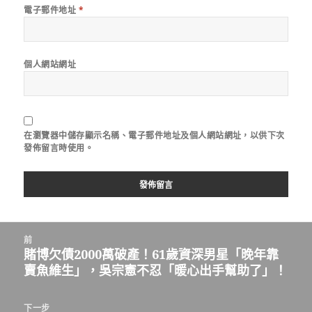
電子郵件地址
*
個人網站網址
在
瀏覽器
中儲存顯示名稱、電子郵件地址及個人網站網址，以供下次
發佈留言時使用。
文
前
章
賭博欠債2000萬破產！61歲資深男星「晚年靠
上
導
賣魚維生」，吳宗憲不忍「暖心出手幫助了」！
一
覽
篇
文
下一步