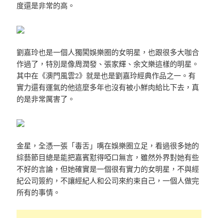
度還是非常的高。
劉嘉玲也是一個人獨闖娛樂圈的女明星，也跟很多大咖合
作過了，特別是像周潤發、張家輝、余文樂這樣的明星。
其中在《澳門風雲2》就是也是劉嘉玲經典作品之一。有
實力還有運氣的他這麼多年也沒有被小鮮肉給比下去，真
的是非常厲害了。
金星，全憑一張「毒舌」嘴在娛樂圈立足，看過很多她的
綜藝節目總是能把嘉賓懟得啞口無言，雖然外界對她有些
不好的言論，但她確實是一個很有實力的女明星，不與經
紀公司簽約，不讓經紀人和公司來約束自己，一個人做完
所有的事情。‍