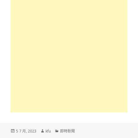
發
作
分
5 7 月, 2023
kfu
即時新聞
佈
者
類