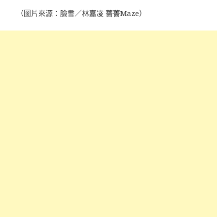
（圖片來源：臉書／林嘉凌 薔薔Maze）