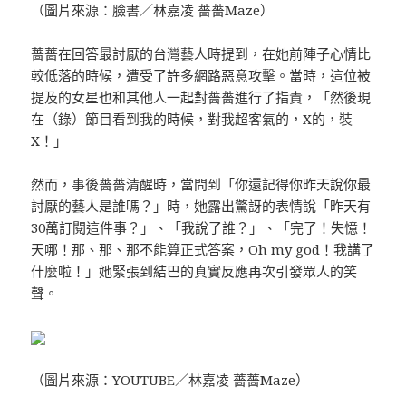
（圖片來源：臉書／林嘉凌 薔薔Maze）
薔薔在回答最討厭的台灣藝人時提到，在她前陣子心情比
較低落的時候，遭受了許多網路惡意攻擊。當時，這位被
提及的女星也和其他人一起對薔薔進行了指責，「然後現
在（錄）節目看到我的時候，對我超客氣的，X的，裝
X！」
然而，事後薔薔清醒時，當問到「你還記得你昨天說你最
討厭的藝人是誰嗎？」時，她露出驚訝的表情說「昨天有
30萬訂閱這件事？」、「我說了誰？」、「完了！失憶！
天哪！那、那、那不能算正式答案，Oh my god！我講了
什麼啦！」她緊張到結巴的真實反應再次引發眾人的笑
聲。
（圖片來源：YOUTUBE／林嘉凌 薔薔Maze）