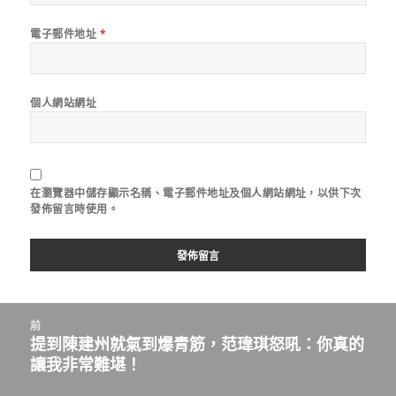
電子郵件地址
*
個人網站網址
在
瀏覽器
中儲存顯示名稱、電子郵件地址及個人網站網址，以供下次
發佈留言時使用。
文
前
章
提到陳建州就氣到爆青筋，范瑋琪怒吼：你真的
上
導
讓我非常難堪！
一
覽
篇