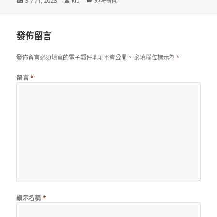
發
作
分
3 7 月, 2023
kfu
即時新聞
佈
者
類
於
發佈留言
發佈留言必須填寫的電子郵件地址不會公開。
必填欄位標示為
*
留言
*
顯示名稱
*