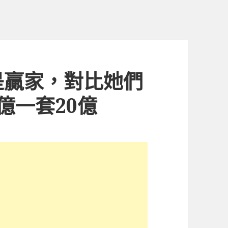
是贏家，對比她們
億一套20億