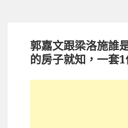
郭嘉文跟梁洛施誰
的房子就知，一套1