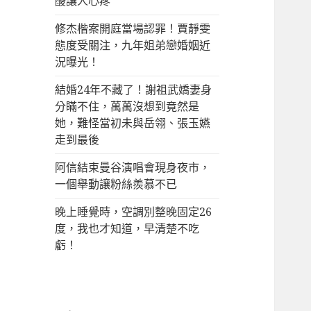
酸讓人心疼
修杰楷案開庭當場認罪！賈靜雯
態度受關注，九年姐弟戀婚姻近
況曝光！
結婚24年不藏了！謝祖武嬌妻身
分瞞不住，萬萬沒想到竟然是
她，難怪當初未與岳翎、張玉嬿
走到最後
阿信結束曼谷演唱會現身夜市，
一個舉動讓粉絲羨慕不已
晚上睡覺時，空調別整晚固定26
度，我也才知道，早清楚不吃
虧！