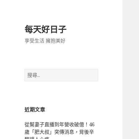
每天好日子
享受生活 擁抱美好
搜
尋
關
鍵
字:
近期文章
從幫妻子直播到年營收破億！46
歲「肥大叔」突傳消息，背後辛