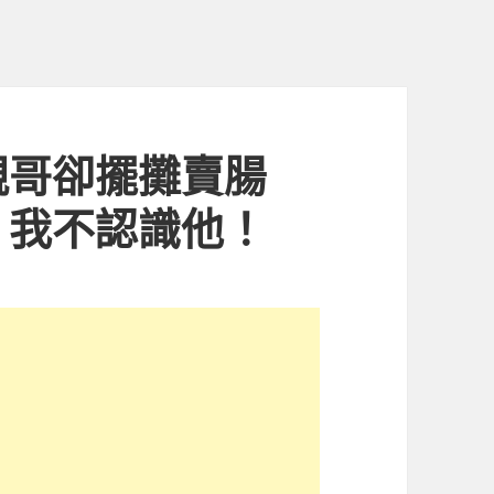
親哥卻擺攤賣腸
：我不認識他！