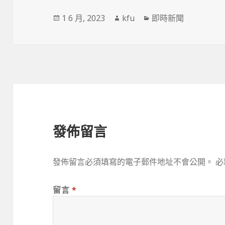
發
作
分
1 6 月, 2023
kfu
即時新聞
佈
者
類
於
發佈留言
發佈留言必須填寫的電子郵件地址不會公開。
必
留言
*