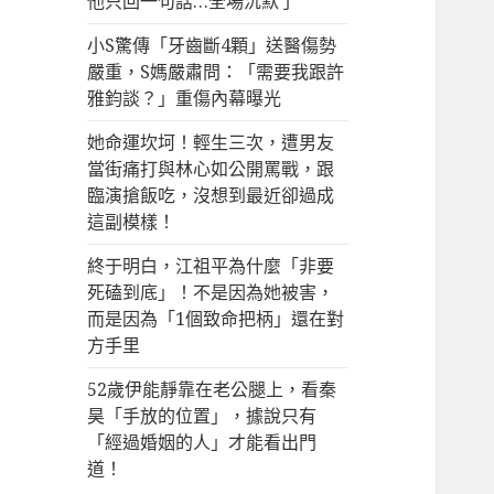
他只回一句話…全場沉默了
小S驚傳「牙齒斷4顆」送醫傷勢
嚴重，S媽嚴肅問：「需要我跟許
雅鈞談？」重傷內幕曝光
她命運坎坷！輕生三次，遭男友
當街痛打與林心如公開罵戰，跟
臨演搶飯吃，沒想到最近卻過成
這副模樣！
終于明白，江祖平為什麼「非要
死磕到底」！不是因為她被害，
而是因為「1個致命把柄」還在對
方手里
52歲伊能靜靠在老公腿上，看秦
昊「手放的位置」，據說只有
「經過婚姻的人」才能看出門
道！