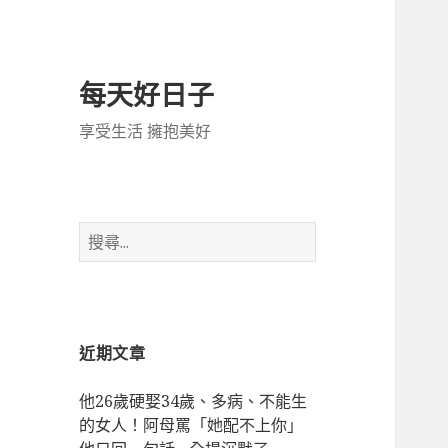
每天好日子
享受生活 擁抱美好
搜
尋
關
鍵
字:
近期文章
他26歲硬娶34歲、多病、不能生
的女人！阿母罵「她配不上你」