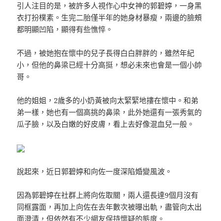
引人注目的是，被許多人視作心中女神的郭碧婷，一身黑
衣打扮樸素。生完二胎僅半年的她身材暴瘦，兩邊的臉頰
都明顯凹陷，顯得有些憔悴。
不過，被她抱在懷中的兒子長得白白胖胖的，雖然年紀
小，但他的鼻梁已經十分高挺，想必未來也會是一個小帥
哥。
他的姐姐，2歲多的小奶黃被向太緊緊地摟在懷中。和弟
弟一樣，她也有一個高挑的鼻梁，此外她還有一張秀氣的
瓜子臉，以及白嫩的好皮膚，看上去好像混血兒一般。
說起來，近日郭碧婷和向佐一度深陷婚變風波。
因為郭碧婷在社群上將向佐取關，兩人還長達9個月沒有
同框露面，再加上向佐在去年數次被曝出軌，盡管向太出
面澄清，但依然有不少網友保持懷疑的態度。