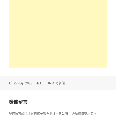
發
作
分
25 4 月, 2023
kfu
即時新聞
佈
者
類
於
發佈留言
發佈留言必須填寫的電子郵件地址不會公開。
必填欄位標示為
*