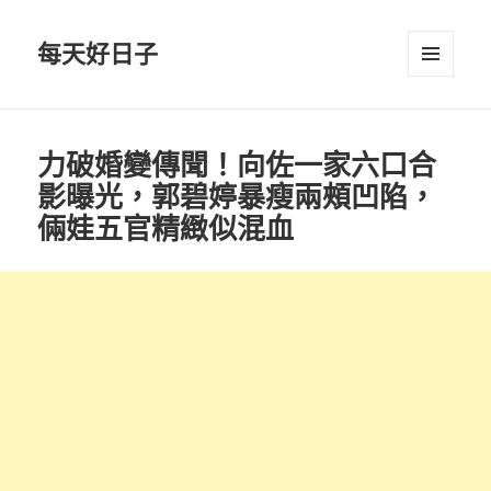
每天好日子
選單與
小工具
力破婚變傳聞！向佐一家六口合
影曝光，郭碧婷暴瘦兩頰凹陷，
倆娃五官精緻似混血