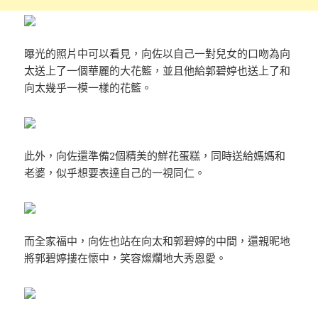
曝光的照片中可以看見，向佐以自己一對兒女的口吻為向
太送上了一個華麗的大花籃，並且他給郭碧婷也送上了和
向太幾乎一模一樣的花籃。
此外，向佐還準備2個精美的鮮花蛋糕，同時送給媽媽和
老婆，似乎想要表達自己的一視同仁。
而全家福中，向佐也站在向太和郭碧婷的中間，還親昵地
將郭碧婷摟在懷中，笑容燦爛地大秀恩愛。