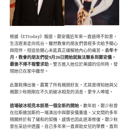
根據《ETtoday》報道，鄭安儀近年來一直過得不如意，
生活逐漸走向低谷。雖然教會的朋友們曾經多次給予關心
與陪伴，但這些關心未能真正緩解她內心的痛苦。
去年十
月，教會的朋友們從9月26日開始就無法聯系到鄭安儀，
最後不得不報警求助
。警方進入她位於美國的住所時，發
現她已在家中離世。
此噩耗傳出後，震驚了所有親朋好友，尤其是得知她與父
親鄭少秋剛剛在不久前破冰相見的消息，更令人唏噓。
這場破冰相見本該是一個全新的開始
。數年前，鄭少秋曾
在拉斯維加斯的一場演出中與鄭安儀重逢，父女間的多年
隔閡終於有了緩和的契機，感情也因此逐漸修復。鄭少秋
曾在采訪中透露，自己多年來一直資助女兒的學費，直到