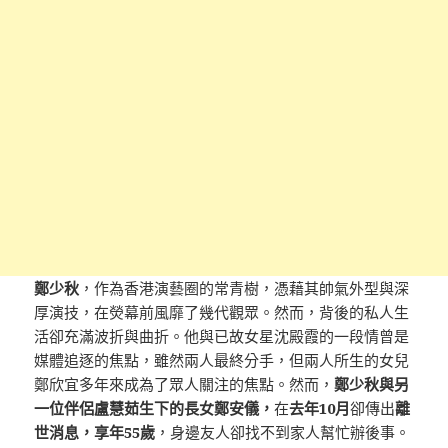
鄭少秋
，作為香港演藝圈的常青樹，憑藉其帥氣外型與深
厚演技，在熒幕前風靡了幾代觀眾。然而，背後的私人生
活卻充滿波折與曲折。他與已故女星沈殿霞的一段情曾是
媒體追逐的焦點，雖然兩人最終分手，但兩人所生的女兒
鄭欣宜多年來成為了眾人關注的焦點。然而，
鄭少秋與另
一位伴侶盧慧茹生下的長女鄭安儀，
在
去年10月
卻傳出
離
世消息，享年55歲
，身邊友人卻找不到家人幫忙辦後事。