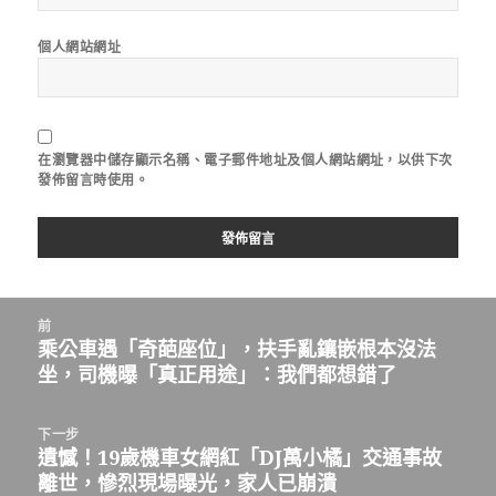
個人網站網址
在
瀏覽器
中儲存顯示名稱、電子郵件地址及個人網站網址，以供下次
發佈留言時使用。
文
前
章
乘公車遇「奇葩座位」，扶手亂鑲嵌根本沒法
上
導
坐，司機曝「真正用途」：我們都想錯了
一
覽
篇
文
下一步
章：
遺憾！19歲機車女網紅「DJ萬小橘」交通事故
下
離世，慘烈現場曝光，家人已崩潰
一