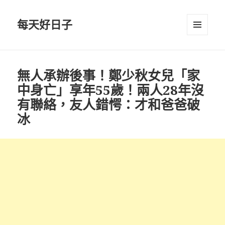
每天好日子
選單與
小工具
無人承辦後事！鄭少秋女兒「家
中身亡」享年55歲！兩人28年沒
有聯絡，友人錯愕：才和爸爸破
冰