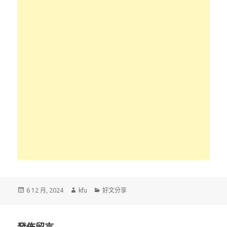
發
作
分
6 12 月, 2024
kfu
好文分享
佈
者
類
於