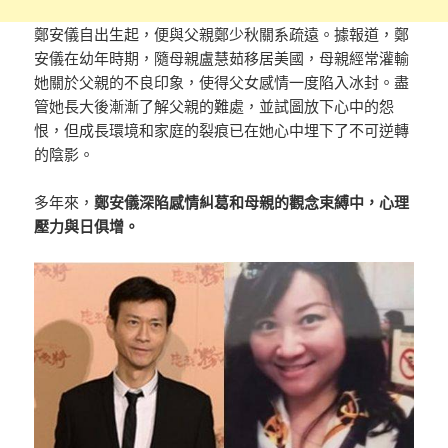
鄭安儀自出生起，便與父親鄭少秋關系疏遠。據報道，鄭
安儀在幼年時期，隨母親盧慧茹移居美國，母親經常灌輸
她關於父親的不良印象，使得父女感情一度陷入冰封。盡
管她長大後漸漸了解父親的難處，並試圖放下心中的怨
恨，但成長環境和家庭的裂痕已在她心中埋下了不可逆轉
的陰影。
多年來，
鄭安儀深陷感情糾葛和母親的觀念束縛中，心理
壓力與日俱增。