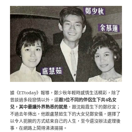
據《ETtoday》報導，鄭少秋年輕時感情生活精彩，除了
曾談過多段戀情以外，還
跟3位不同的伴侶生下共4名女
兒，其中最讓外界熟悉的就是
，跟沈殿霞生下的鄭欣宜；
不過去年傳出，他跟盧慧茹生下的大女兒鄭安儀，選擇了
以令人扼腕的方式結束自己的人生，至今還沒辦法處理後
事，在網路上鬧得沸沸揚揚。