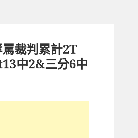
罵裁判累計2T
t13中2&三分6中