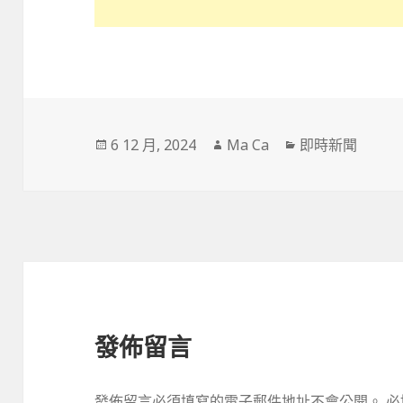
發
作
分
6 12 月, 2024
Ma Ca
即時新聞
佈
者
類
於
發佈留言
發佈留言必須填寫的電子郵件地址不會公開。
必