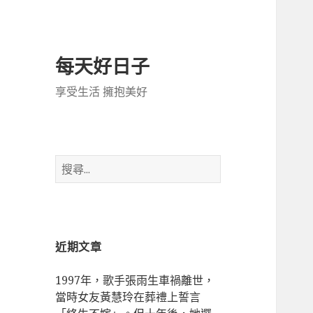
每天好日子
享受生活 擁抱美好
搜
尋
關
鍵
字:
近期文章
1997年，歌手張雨生車禍離世，
當時女友黃慧玲在葬禮上誓言