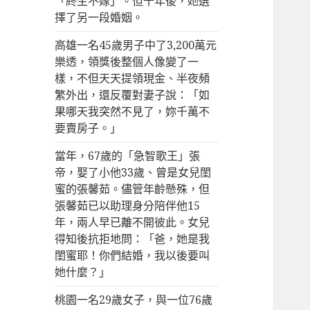
「終生不嫁」。但十年後，她選
擇了另一段婚姻。
高雄一名45歲男子中了3,200萬元
樂透，領獎後整個人像變了一
樣，不但天天提領現金、半夜頻
繁外出，還反覆對妻子說：「如
果哪天我突然不見了，妳千萬不
要賣房子。」
當年，67歲的「急智歌王」張
帝，娶了小他33歲、曾是女兒閨
蜜的張馨茹。儘管年齡懸殊，但
張馨茹已以助理身分陪伴他15
年，兩人早已離不開彼此。女兒
得知後抗拒地問：「爸，她是我
閨蜜耶！你們結婚，我以後要叫
她什麼？」
桃園一名29歲女子，與一位76歲