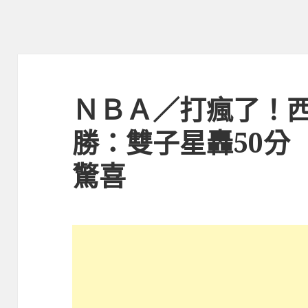
ＮＢＡ／打瘋了！西
勝：雙子星轟50分
驚喜