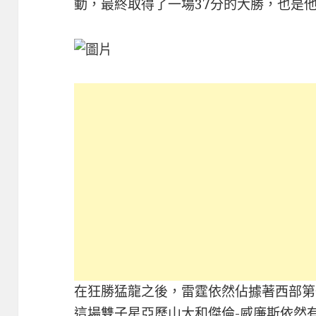
動，最終取得了一場37分的大勝，也是
在狂勝猛龍之後，雷霆依然佔據著西部第
這場雙子星亞歷山大和傑倫-威廉斯依然