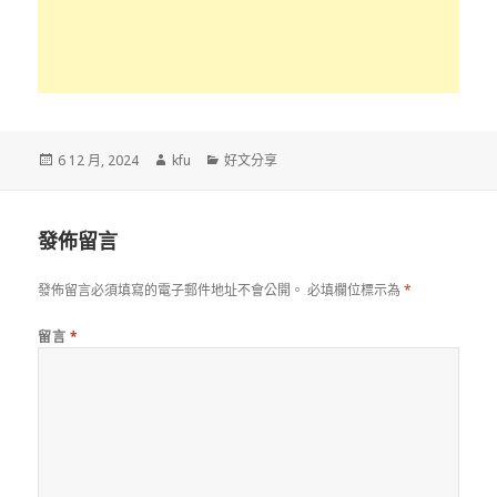
發
作
分
6 12 月, 2024
kfu
好文分享
佈
者
類
於
發佈留言
發佈留言必須填寫的電子郵件地址不會公開。
必填欄位標示為
*
留言
*