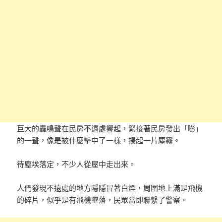
巨大的轟鳴聲在民房不遠處響起，緊接著民房發出「嘭」
的一聲，像是被什麼擊中了一樣，揚起一片塵霧。
待塵埃落定，不少人從屋中走出來。
人們發現不遠處的地方隱隱冒著白煙，周圍地上滿是飛機
的碎片，似乎是有飛機墜落，民眾當即聯繫了警察。