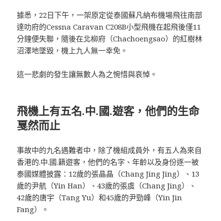
據悉，22日下午，一架原定從泰國蘇凡納布機場飛往南部
達叻府的Cessna Caravan C208B小型飛機在起飛後僅11
分鐘便失聯，隨後在北柳府（Chachoengsao）的紅樹林
沼澤地墜毀，機上九人無一幸免。
這一悲劇的發生讓無數人為之惋惜與哀悼。
飛機上有五名.中.國.遊客，他們的生命
戛然而止
事故中的九名遇難者中，除了機組成員外，有五人為來自
香港的.中.國.籍遊客，他們的名字、年齡以及身份逐一被
泰國媒體披露：12歲的張晶晶（Chang Jing Jing）、13
歲的尹航（Yin Han）、43歲的張虞（Chang Jing）、
42歲的唐宇（Tang Yu）和45歲的尹勁峰（Yin Jin
Fang）。