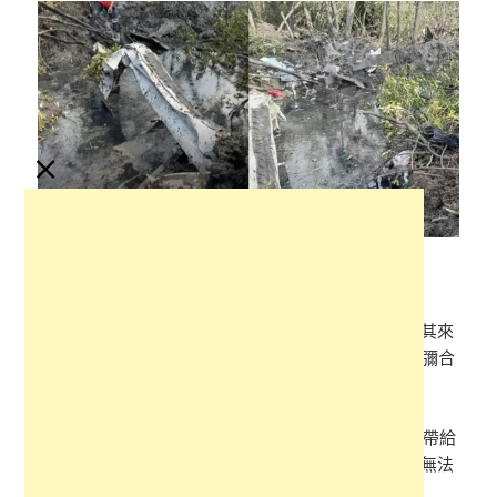
×
哀悼與反思：生命的脆弱與無常
當飛機墜毀的消息曝光，無數人為之哀悼。這場突如其來
的災難，奪去了9條鮮活的生命，帶給了9個家庭無法彌合
的傷痛。
尤其是那兩名年僅12歲和13歲的孩子，他們的離去，帶給
人們無限的唏噓與悲傷。面對如此沉重的消息，我們無法
不感嘆生命的脆弱與無常。