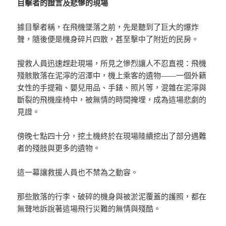
目擊者的證言及悲慘的現場
據目擊者稱，在飛機墜落之前，先是聽到了巨大的爆炸
聲，隨後便是機身碎片四散，甚至擊中了附近的民房。
搜救人員迅速趕赴現場，所見之慘烈讓人不忍直視：飛機
殘骸散落在泥濘的沼澤中，機上乘客的遺物——一個外籍
女性的手提箱、嬰兒用品、手錶、照片等，混雜在泥濘與
斷裂的飛機座椅中，被無情的時間掩埋，成為這場悲劇的
見證。
傍晚七點四十分，挖土機終於在現場陸續挖出了部分遇難
者的殘肢與更多的遺物。
這一幕讓救援人員也不禁為之動容。
那些散落的行李、破碎的機身與被淤泥覆蓋的護照，都在
無聲地訴說著這場飛行災難的無情與殘酷。