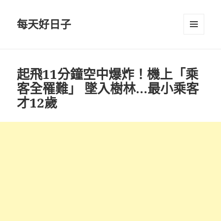
每天好日子
選單與
小工具
起飛11分鐘空中爆炸！機上「乘
客全罹難」 墜入樹林…最小乘客
才12歲