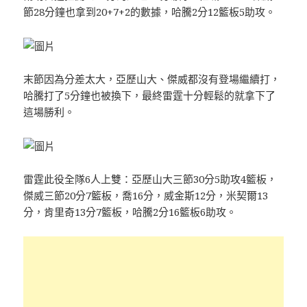
節28分鐘也拿到20+7+2的數據，哈騰2分12籃板5助攻。
末節因為分差太大，亞歷山大、傑威都沒有登場繼續打，
哈騰打了5分鐘也被換下，最終雷霆十分輕鬆的就拿下了
這場勝利。
雷霆此役全隊6人上雙：亞歷山大三節30分5助攻4籃板，
傑威三節20分7籃板，喬16分，威金斯12分，米契爾13
分，肯里奇13分7籃板，哈騰2分16籃板6助攻。