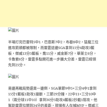
半場打完巴雷特5中1，巴恩斯7中2，布歇8中2，猛龍三位
進攻箭頭都被限制，而雷霆這邊SGA拿到15分4助攻3籃
板，傑威13分5籃板，喬11分，威金斯7分，華萊士6分，
卡魯索6分，雷霆多點開花進一步擴大分差，雷霆已經領
先到25分。
易邊再戰局勢還是一邊倒，SGA單節9中5+三分4中1拿到
15分1籃板1助攻1搶斷，三節29分鐘，22中11+三分10中
1（兩分球11中10）拿到30分5助攻4籃板2抄截1阻攻，他
幫助雷霆拉開到34分的差距，現場有人在喊MVP。傑威三