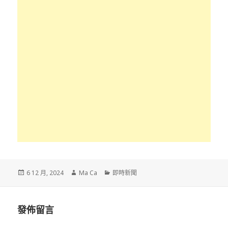
發
作
分
6 12 月, 2024
Ma Ca
即時新聞
佈
者
類
於
發佈留言