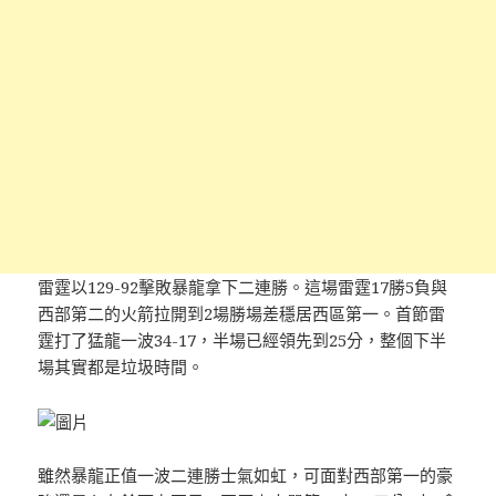
雷霆以129-92擊敗暴龍拿下二連勝。這場雷霆17勝5負與
西部第二的火箭拉開到2場勝場差穩居西區第一。首節雷
霆打了猛龍一波34-17，半場已經領先到25分，整個下半
場其實都是垃圾時間。
雖然暴龍正值一波二連勝士氣如虹，可面對西部第一的豪