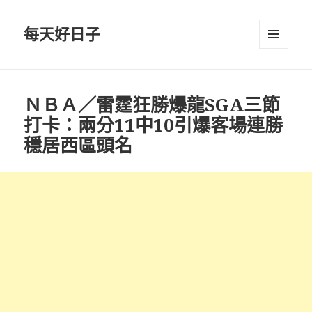
每天好日子
選單與
小工具
ＮＢＡ／雷霆狂勝爆龍SGA三節
打卡：兩分11中10引爆客場連勝
穩居西區頭名