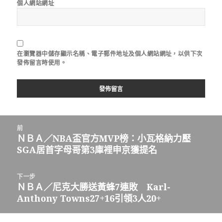
個人網站網址
在
瀏覽器
中儲存顯示名稱、電子郵件地址及個人網站網址，以供下次
發佈留言時使用。
文
前
章
ＮＢＡ／NBA盃官方MVP榜：小瓦格納力壓
上
導
SGA居首字母哥第3庫裡申京獲提名
一
覽
篇
文
下一步
章：
ＮＢＡ／尼克大勝送黃蜂7連敗 Karl-
下
Anthony Towns27+16引領3人20+
一
篇