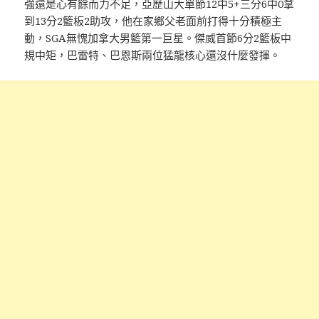
強還是心有餘而力不足，亞歷山大單節12中5+三分6中0拿
到13分2籃板2助攻，他在家鄉父老面前打得十分積極主
動，SGA無愧加拿大男籃第一巨星。傑威首節6分2籃板中
規中矩，巴雷特、巴恩斯兩位猛龍核心還沒什麼發揮。