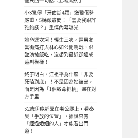
他只回一句話…全場沉默了
小S驚傳「牙齒斷4顆」送醫傷勢
嚴重，S媽嚴肅問：「需要我跟許
雅鈞談？」重傷內幕曝光
她命運坎坷！輕生三次，遭男友
當街痛打與林心如公開罵戰，跟
臨演搶飯吃，沒想到最近卻過成
這副模樣！
終于明白，江祖平為什麼「非要
死磕到底」！不是因為她被害，
而是因為「1個致命把柄」還在對
方手里
52歲伊能靜靠在老公腿上，看秦
昊「手放的位置」，據說只有
「經過婚姻的人」才能看出門
道！