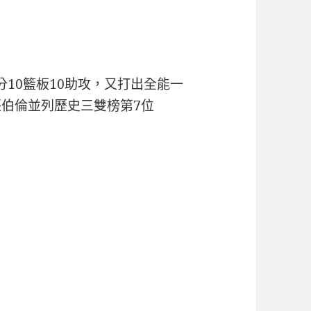
1分10籃板10助攻，又打出全能一
張伯倫並列歷史三雙榜第7位