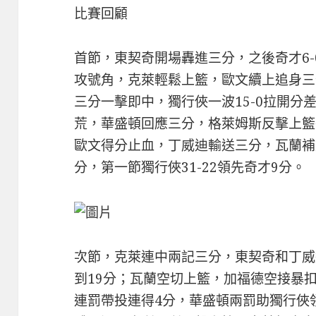
比賽回顧
首節，東契奇開場轟進三分，之後奇才6-
攻號角，克萊輕鬆上籃，歐文續上追身三
三分一擊即中，獨行俠一波15-0拉開分
荒，華盛頓回應三分，格萊姆斯反擊上籃後
歐文得分止血，丁威迪輸送三分，瓦蘭補
分，第一節獨行俠31-22領先奇才9分。
次節，克萊連中兩記三分，東契奇和丁威迪
到19分；瓦蘭空切上籃，加福德空接暴
連罰帶投連得4分，華盛頓兩罰助獨行俠