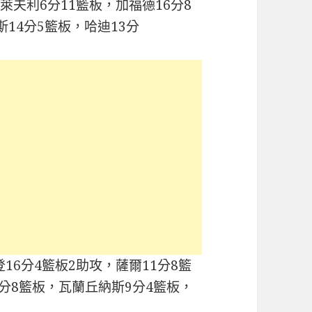
萊夫利6分11籃板，加福德16分8
斯14分5籃板，哈迪13分
16分4籃板2助攻，薩爾11分8籃
6分8籃板，瓦蘭丘納斯9分4籃板，