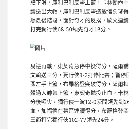
體下滑，庫利巴利反擊上籃，卡林頓命中
續送出大帽，庫利巴利反擊造殺傷罰球得分
場最後階段，面對奇才的反撲，歐文連續
打完獨行俠68-50領先奇才18分。
易邊再戰，東契奇急停中投得分，薩爾補
文輸送三分，獨行俠9-2打停比賽；暫
區左手上籃，布羅格登突破得分，薩爾扣
體過人帥氣上籃，東契奇拋投止血，卡林
分後啞火，獨行俠一波12-0瞬間領先到
血，加福德在禁區連續得分，布羅格登突
三節打完獨行俠102-77領先24分。