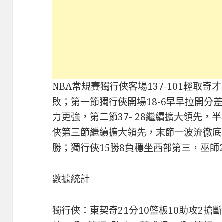
NBA常規賽獨行俠客場137-101輕取
敗；第一節獨行俠開場18-6早早拉開分
力更強，第二節37- 28繼續擴大領先，
俠第三節繼續擴大領先，末節一波流徹底
勝；獨行俠15勝8負穩坐西部第三，巫師
數據統計
獨行俠：東契奇21分10籃板10助攻2搶