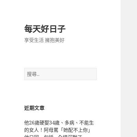
每天好日子
享受生活 擁抱美好
搜
尋
關
鍵
字:
近期文章
他26歲硬娶34歲、多病、不能生
的女人！阿母罵「她配不上你」