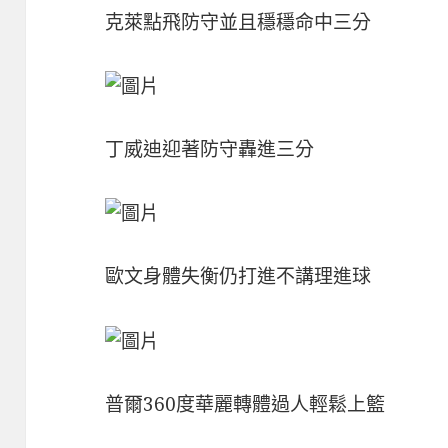
克萊點飛防守並且穩穩命中三分
丁威迪迎著防守轟進三分
歐文身體失衡仍打進不講理進球
普爾360度華麗轉體過人輕鬆上籃