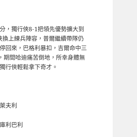
分，獨行俠8-1把領先優勢擴大到
行俠換上練兵陣容，普爾繼續帶隊仍
停回來，巴格利暴扣，吉爾命中三
應，期間哈迪痛苦倒地，所幸身體無
獨行俠輕鬆拿下奇才。
萊夫利
庫利巴利