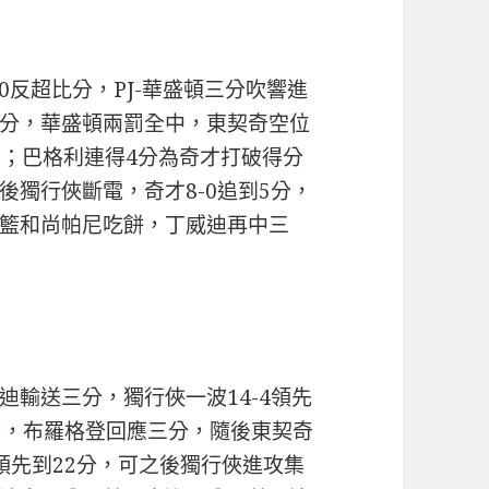
0反超比分，PJ-華盛頓三分吹響進
分，華盛頓兩罰全中，東契奇空位
差；巴格利連得4分為奇才打破得分
獨行俠斷電，奇才8-0追到5分，
籃和尚帕尼吃餅，丁威迪再中三
輸送三分，獨行俠一波14-4領先
扣，布羅格登回應三分，隨後東契奇
領先到22分，可之後獨行俠進攻集