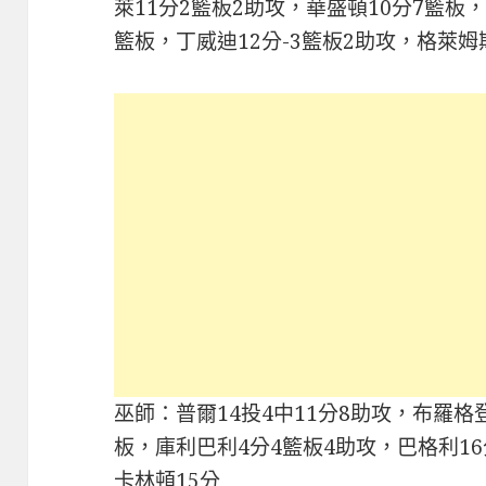
萊11分2籃板2助攻，華盛頓10分7籃板，
籃板，丁威迪12分-3籃板2助攻，格萊姆
巫師：普爾14投4中11分8助攻，布羅格登
板，庫利巴利4分4籃板4助攻，巴格利1
卡林頓15分