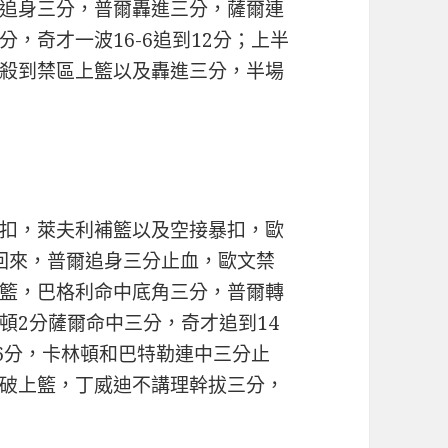
追身三分，普爾轟進三分，薩爾連
，奇才一波16-6追到12分；上半
殺到禁區上籃以及轟進三分，半場
扣，萊夫利補籃以及空接暴扣，歐
停回來，普爾追身三分止血，歐文禁
籃，巴格利命中底角三分，普爾轉
頓2分薩爾命中三分，奇才追到14
26分，卡林頓和巴特勒連中三分止
破上籃，丁威迪不講理幹拔三分，