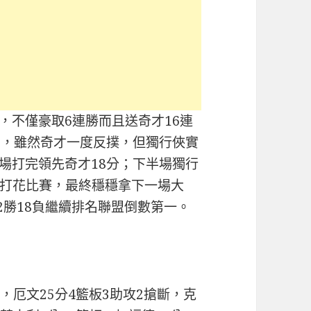
奇才，不僅豪取6連勝而且送奇才16連
差，雖然奇才一度反撲，但獨行俠實
半場打完領先奇才18分；下半場獨行
打花比賽，最終穩穩拿下一場大
2勝18負繼續排名聯盟倒數第一。
斷，厄文25分4籃板3助攻2搶斷，克