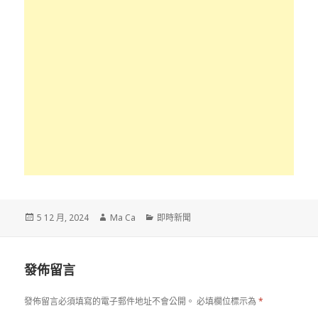
發
作
分
5 12 月, 2024
Ma Ca
即時新聞
佈
者
類
於
發佈留言
發佈留言必須填寫的電子郵件地址不會公開。
必填欄位標示為
*