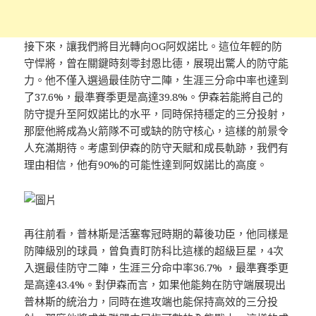
接下來，讓我們將目光轉向OG阿奴諾比。這位年輕的防
守悍將，曾在關鍵時刻零封恩比德，展現出驚人的防守能
力。他不僅入選過最佳防守二陣，生涯三分命中率也達到
了37.6%，最準賽季更是高達39.8%。伊森若能將自己的
防守提升至阿奴諾比的水平，同時保持穩定的三分投射，
那麼他將成為火箭隊不可或缺的防守核心，這樣的前景令
人充滿期待。考慮到伊森的防守天賦和成長軌跡，我們有
理由相信，他有90%的可能性達到阿奴諾比的高度。
再往前看，普林斯是活塞奪冠時期的幕後功臣，他同樣是
防陣級別的球員，曾負責盯防科比這樣的超級巨星，4次
入選最佳防守二陣，生涯三分命中率36.7% ，最準賽季更
是高達43.4%。對伊森而言，如果他能夠在防守端展現出
普林斯的統治力，同時在進攻端也能保持高效的三分投