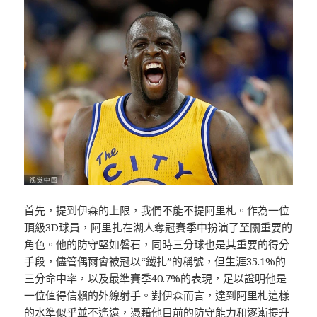
首先，提到伊森的上限，我們不能不提阿里札。作為一位
頂級3D球員，阿里扎在湖人奪冠賽季中扮演了至關重要的
角色。他的防守堅如磐石，同時三分球也是其重要的得分
手段，儘管偶爾會被冠以“鐵扎”的稱號，但生涯35.1%的
三分命中率，以及最準賽季40.7%的表現，足以證明他是
一位值得信賴的外線射手。對伊森而言，達到阿里札這樣
的水準似乎並不遙遠，憑藉他目前的防守能力和逐漸提升