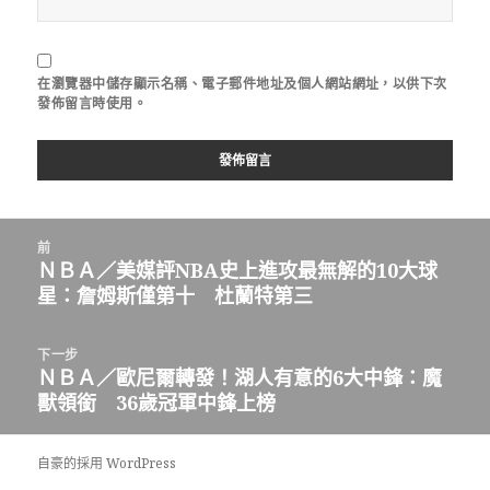
在
瀏覽器
中儲存顯示名稱、電子郵件地址及個人網站網址，以供下次
發佈留言時使用。
文
前
章
ＮＢＡ／美媒評NBA史上進攻最無解的10大球
上
導
星：詹姆斯僅第十 杜蘭特第三
一
覽
篇
文
下一步
章：
ＮＢＡ／歐尼爾轉發！湖人有意的6大中鋒：魔
下
獸領銜 36歲冠軍中鋒上榜
一
篇
文
自豪的採用 WordPress
章：