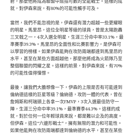
射，那麼他將成為聯盟中屈指可數的全能戰士。這樣的成
就，對伊森來說，有80%的可能性觸手可及。
當然，我們不能忽視的是，伊森還有潛力超越一些更耀眼
的明星。馬里昂，這位全明星等級的球員，曾是太陽跑轟
三叉戟之一，4次入選全明星，生涯三分命中率33.1%，最
準賽季39.3%。馬里昂的全面性和比賽影響力，是伊森可
以學習的榜樣。如果伊森能夠在攻防兩端都達到馬里昂的
水平，甚至在某些方面超越他，那麼他將成為火箭隊乃至
整個聯盟的閃耀之星。這樣的前景，對伊森來說，有70%
的可能性值得憧憬。
最後，讓我們大膽想像一下，伊森的上限是否有可能達到
倫納德這樣的巨星等級？倫納德，攻防一體的代表，曾在
詹姆斯和柯瑞頭上各拿一次FMVP，3次入選最佳防守一
陣，生涯三分命中率39.1%，最準賽季44.3%。這樣的成
就，對於任何一位年輕球員來說，都是難以企及的高度。
但伊森，這位“六邊形戰士”，擁有無限的潛力和可能性。
如果他能夠在攻防兩端都達到倫納德的水平，甚至在某些