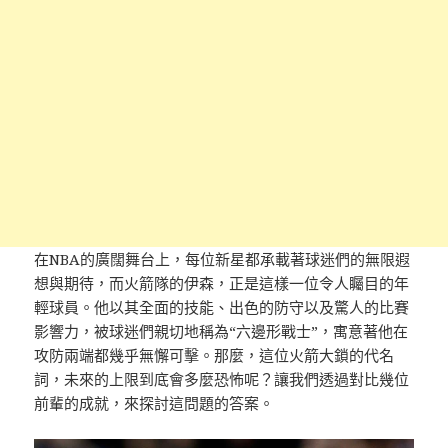
在NBA的廣闊舞台上，每位新星都承載著球迷們的無限遐
想與期待，而火箭隊的伊森，正是這樣一位令人矚目的年
輕球員。他以其全面的技能、出色的防守以及驚人的比賽
影響力，被球迷們親切地稱為“六邊形戰士”，寓意著他在
攻防兩端都幾乎無懈可擊。那麼，這位火箭大鎖的代名
詞，未來的上限到底會多麼恐怖呢？讓我們透過對比幾位
前輩的成就，來探討這問題的答案。