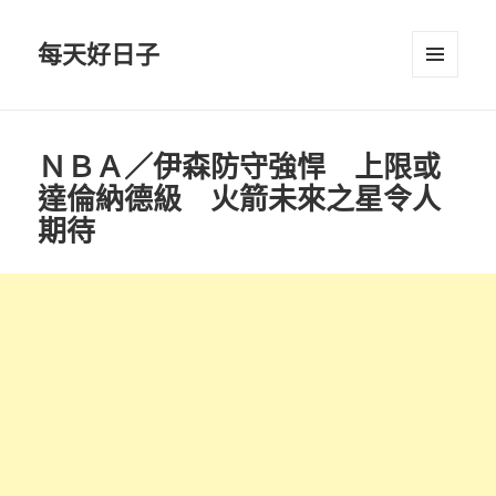
每天好日子
選單與
小工具
ＮＢＡ／伊森防守強悍 上限或
達倫納德級 火箭未來之星令人
期待