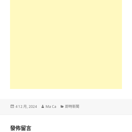
發
作
分
4 12 月, 2024
Ma Ca
即時新聞
佈
者
類
於
發佈留言