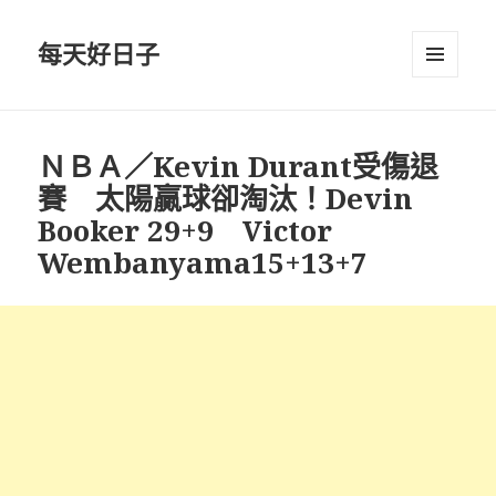
每天好日子
選單與
小工具
ＮＢＡ／Kevin Durant受傷退
賽 太陽贏球卻淘汰！Devin
Booker 29+9 Victor
Wembanyama15+13+7