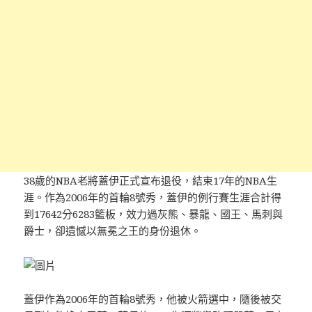
38歲的NBA老將蓋伊正式宣布退役，結束17年的NBA生
涯。作為2006年的首輪8號秀，蓋伊的例行賽生涯合計得
到17642分6283籃板，效力過灰熊、暴龍、國王、馬刺與
爵士，卻遺憾以無冕之王的身份退休。
蓋伊作為2006年的首輪8號秀，他被火箭選中，隨後被交