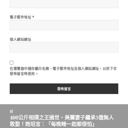
電子郵件地址
*
個人網站網址
在
瀏覽器
中儲存顯示名稱、電子郵件地址及個人網站網址，以供下次
發佈留言時使用。
文
前
章
400公斤相撲之王過世，美麗妻子繼承3億無人
上
導
敢娶！她坦言：「每晚睡一起都很怕」
一
覽