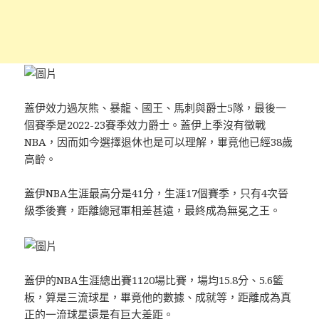
蓋伊效力過灰熊、暴龍、國王、馬刺與爵士5隊，最後一
個賽季是2022-23賽季效力爵士。蓋伊上季沒有徵戰
NBA，因而如今選擇退休也是可以理解，畢竟他已經38歲
高齡。
蓋伊NBA生涯最高分是41分，生涯17個賽季，只有4次晉
級季後賽，距離總冠軍相差甚遠，最終成為無冕之王。
蓋伊的NBA生涯總出賽1120場比賽，場均15.8分、5.6籃
板，算是三流球星，畢竟他的數據、成就等，距離成為真
正的一流球星還是有巨大差距。