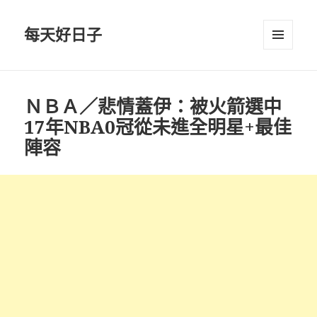
每天好日子
選單與
小工具
ＮＢＡ／悲情蓋伊：被火箭選中
17年NBA0冠從未進全明星+最佳
陣容