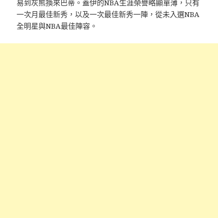
易到灰熊換來巴蒂。蓋伊的NBA生涯榮譽略顯單薄，只有
一次月最佳新秀，以及一次最佳新秀一陣，從未入選NBA
全明星與NBA最佳陣容。