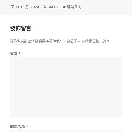
發
作
分
31 10 月, 2024
Ma Ca
即時新聞
佈
者
類
於
發佈留言
發佈留言必須填寫的電子郵件地址不會公開。
必填欄位標示為
*
留言
*
顯示名稱
*