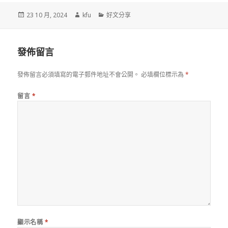
發
作
分
23 10 月, 2024
kfu
好文分享
佈
者
類
於
發佈留言
發佈留言必須填寫的電子郵件地址不會公開。
必填欄位標示為
*
留言
*
顯示名稱
*