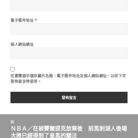
電子郵件地址
*
個人網站網址
在
瀏覽器
中儲存顯示名稱、電子郵件地址及個人網站網址，以供下次
發佈留言時使用。
文
前
章
ＮＢＡ／在被賽爾提克放棄後 前馬刺湖人後場
上
導
大將已經得到了皇馬的關注
一