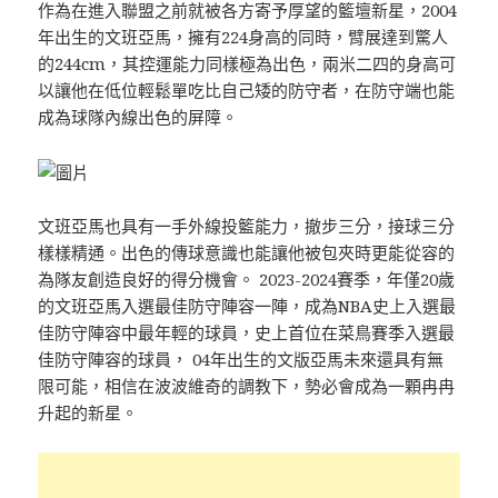
作為在進入聯盟之前就被各方寄予厚望的籃壇新星，2004
年出生的文班亞馬，擁有224身高的同時，臂展達到驚人
的244cm，其控運能力同樣極為出色，兩米二四的身高可
以讓他在低位輕鬆單吃比自己矮的防守者，在防守端也能
成為球隊內線出色的屏障。
文班亞馬也具有一手外線投籃能力，撤步三分，接球三分
樣樣精通。出色的傳球意識也能讓他被包夾時更能從容的
為隊友創造良好的得分機會。 2023-2024賽季，年僅20歲
的文班亞馬入選最佳防守陣容一陣，成為NBA史上入選最
佳防守陣容中最年輕的球員，史上首位在菜鳥賽季入選最
佳防守陣容的球員， 04年出生的文版亞馬未來還具有無
限可能，相信在波波維奇的調教下，勢必會成為一顆冉冉
升起的新星。