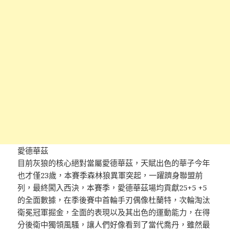
愛德華茲
目前灰狼的核心絕對當屬愛德華茲，天賦出色的華子今年
也才僅23歲，本賽季森林狼異軍突起，一躍躋身聯盟前
列，最終闖入西決，本賽季，愛德華茲場均貢獻25+5 +5
的全面數據，在季後賽中首輪手刃偶像杜蘭特，次輪淘汰
衛冕冠軍掘金，全面的表現以及其出色的運動能力，在得
分後衛中獨領風騷，讓人們好像看到了當代喬丹，雖然最