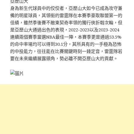
亞歷山大
身為新生代球員中的佼佼者，亞歷山大如今已成為攻守兼
備的明星球員，其領銜的雷霆隊在本賽季豪取聯盟第一的
佳績，雖然季後賽不敵東契奇率領的獨行俠折戟次輪，但
是亞歷山大通過出色的表現，2022-2023以及2023-2024
連續兩個賽季當選NBA最佳一陣，本賽季更是通過53.5%
的命中率場均可以得到30.1分，其所具有的一手極為恐怖
的中投能力，往往能在比賽關鍵時刻一錘定音，雷霆隊若
要在未來繼續展露頭角，勢必離不開亞歷山大的貢獻。