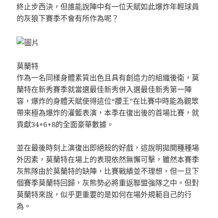
終止步西決，但誰能說陣中有一位天賦如此爆炸年輕球員
的灰狼下賽季不會有所作為呢？
莫蘭特
作為一名同樣身體素質出色且具有創造力的組織後衛，莫
蘭特在新秀賽季就當選最佳新秀併入選最佳新秀第一陣
容，爆炸的身體天賦使得這位“腰王”在比賽中時能為觀眾
帶來極為爆炸的灌籃表演，本季在復出後的首場比賽，就
貢獻34+6+8的全面豪華數據。
並在最後時刻上演復出即絕殺的好戲，這說明拋開種種場
外因素，莫蘭特在場上的表現依然無懈可擊，雖然本賽季
灰熊隊由於莫蘭特的缺陣，比賽戰績並不理想，但一旦下
個賽季莫蘭特回歸，灰熊勢必將重返聯盟強隊之中。但對
莫蘭特來說，似乎更重要的是如何在場外規範自己的行
為。