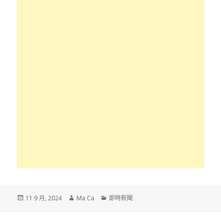
發
作
分
11 9 月, 2024
Ma Ca
即時新聞
佈
者
類
於