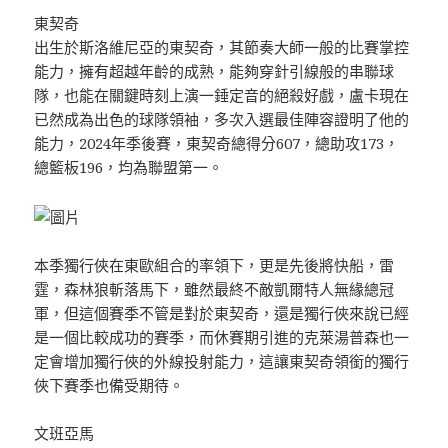
東契奇
出生於斯洛維尼亞的東契奇，其節奏大師一般的比賽掌控
能力，擁有超越年齡的成熟，能夠穿針引線般的串聯球
隊，也能在關鍵時刻上演一錘定音的絕殺好戲，盧卡現在
已然成為出色的球隊領袖，多次入選最佳陣容證明了他的
能力，2024年季後賽，東契奇總得分607，總助攻173，
總籃板196，均為聯盟第一。
本季獨行俠在東歐組合的率領下，更是先後將快船，雷
霆，森林狼斬落馬下，雖然最終不敵凱爾特人無緣總冠
軍，但這個賽季不管是對於東契奇，還是獨行俠來說已經
是一個比較成功的賽季，而休賽期引進的克萊湯普森也一
定會增加獨行俠的外線投射能力，這讓東契奇領銜的獨行
俠下賽季也備受期待。
文班亞馬