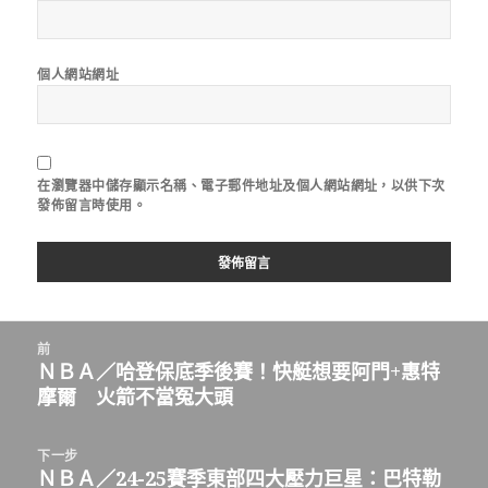
個人網站網址
在
瀏覽器
中儲存顯示名稱、電子郵件地址及個人網站網址，以供下次
發佈留言時使用。
文
前
章
ＮＢＡ／哈登保底季後賽！快艇想要阿門+惠特
上
導
摩爾 火箭不當冤大頭
一
覽
篇
文
下一步
章：
ＮＢＡ／24-25賽季東部四大壓力巨星：巴特勒
下