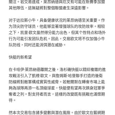
關注。若交易達成，萊昂納德與厄文有可能在新賽季加盟
其他隊伍，這無疑將對整個聯盟產生深遠影響。
对于达拉斯小牛，具备健康状况的莱昂纳德至关重要。作
为顶尖防守球员，他能够显著增强球队的攻防效率。相较
之下，凯里·欧文虽然得分能力出色，但其个性特点和场外
行为可能引发团队危机。因此，交易欧文将不仅加强小牛
队防线，同时还能消弭潜在威胁。
快艇的新希望
在卡哇伊·萊昂納德離開之後，洛杉磯快艇以錯綜複雜的進
攻戰法引入了凱裡·歐文，與詹姆斯·哈登聯手打造的後衛
防線將對敵軍構成實質性威脅。若鮑爾默在轉會市場上能
夠為球隊再添一名頂級球星，快艇便有望再次躋身冠軍爭
奪者之列。對支持者而言，這樣的改變既有挑戰也滿懷期
待。
然本次交易包含諸多變數與潛在風險。由於歐文在籃網期