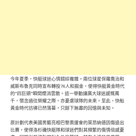
今年夏季，快艇球迷心情錯綜複雜。兩位球星保羅喬治和
威斯布魯克同時宣布轉投76人和掘金，使得快艇黃金時代
的”四巨頭”瞬間煙消雲散。這一舉動讓廣大球迷感慨萬
千，懷念過往榮耀之際，亦憂慮球隊的未來。至此，快船
黃金時代彷彿已然落幕，只餘下無盡的回憶與未知。
原計劃代表美國男籃亮相巴黎奧運會的萊昂納德因傷退出
比賽，使得洛杉磯快艇隊和球迷們對其頻繁的傷情倍感憂