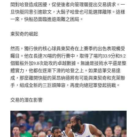
間對哈登造成困擾，促使後者向管理層提出交易請求。一
旦快艇同意引進歐文，大鬍子哈登也可能選擇離隊。這樣
一來，快船恐面臨進退兩難之困局。
東契奇的崛起
然而，獨行俠的核心球員東契奇在上賽季的出色表現備受
矚目。他在長達70場的例行賽中，取得了場均33.9分和9.2
個籃板外加9.8次助攻的卓越數據。無論是技術水平還是整
體實力，他都在逐漸下滑的哈登之上。如果這筆交易達
成，那麼離開快艇的萊昂納德將有可能與東契奇和克萊聯
手，組成全新的三巨頭陣容，再度向總冠軍發起挑戰。
交易的潛在影響