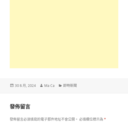
發
作
分
30 8 月, 2024
Ma Ca
即時新聞
佈
者
類
於
發佈留言
發佈留言必須填寫的電子郵件地址不會公開。
必填欄位標示為
*