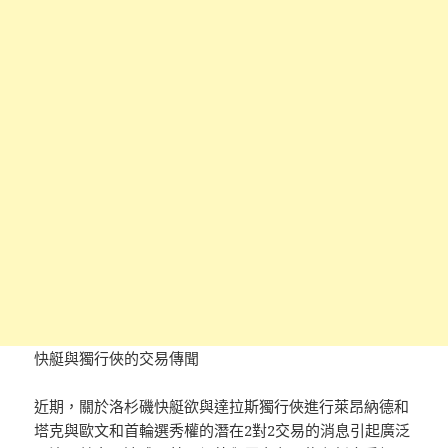
快艇與獨行俠的交易傳聞
近期，關於洛杉磯快艇欲與達拉斯獨行俠進行萊昂納德和
塔克與歐文和首輪選秀權的潛在2對2交易的消息引起廣泛