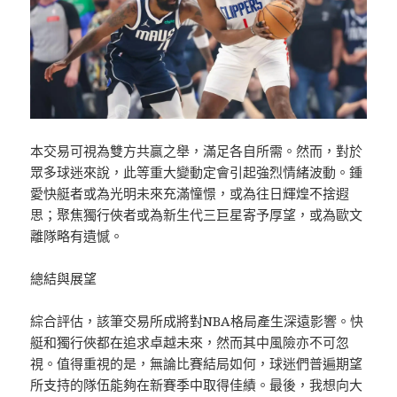
本交易可視為雙方共贏之舉，滿足各自所需。然而，對於
眾多球迷來說，此等重大變動定會引起強烈情緒波動。鍾
愛快艇者或為光明未來充滿憧憬，或為往日輝煌不捨遐
思；聚焦獨行俠者或為新生代三巨星寄予厚望，或為歐文
離隊略有遺憾。
總結與展望
綜合評估，該筆交易所成將對NBA格局產生深遠影響。快
艇和獨行俠都在追求卓越未來，然而其中風險亦不可忽
視。值得重視的是，無論比賽結局如何，球迷們普遍期望
所支持的隊伍能夠在新賽季中取得佳績。最後，我想向大