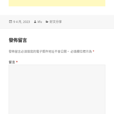
發
作
分
9 4 月, 2023
kfu
好文分享
佈
者
類
於
發佈留言
發佈留言必須填寫的電子郵件地址不會公開。
必填欄位標示為
*
留言
*