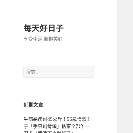
每天好日子
享受生活 擁抱美好
搜
尋
關
鍵
字:
近期文章
生病暴瘦剩49公斤！56歲情歌王
子「手只剩骨頭」捨棄全部唯一