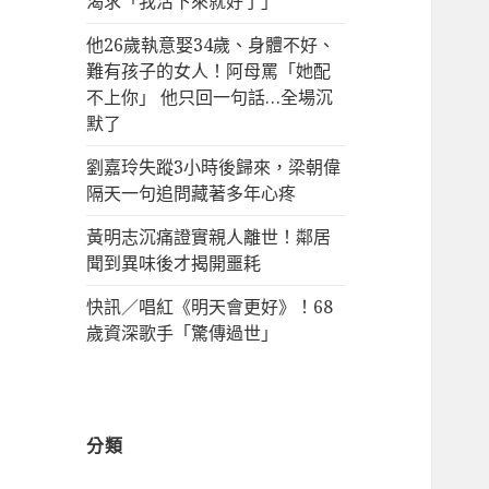
渴求「我活下來就好了」
他26歲執意娶34歲、身體不好、
難有孩子的女人！阿母罵「她配
不上你」 他只回一句話…全場沉
默了
劉嘉玲失蹤3小時後歸來，梁朝偉
隔天一句追問藏著多年心疼
黃明志沉痛證實親人離世！鄰居
聞到異味後才揭開噩耗
快訊／唱紅《明天會更好》！68
歲資深歌手「驚傳過世」
分類