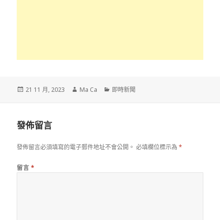
發
作
分
21 11 月, 2023
Ma Ca
即時新聞
佈
者
類
於
發佈留言
發佈留言必須填寫的電子郵件地址不會公開。
必填欄位標示為
*
留言
*