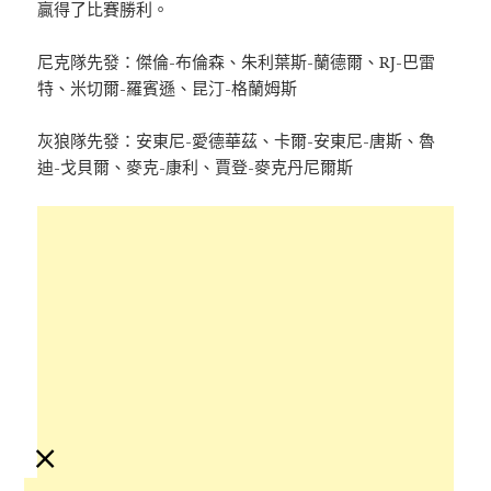
贏得了比賽勝利。
尼克隊先發：傑倫-布倫森、朱利葉斯-蘭德爾、RJ-巴雷
特、米切爾-羅賓遜、昆汀-格蘭姆斯
灰狼隊先發：安東尼-愛德華茲、卡爾-安東尼-唐斯、魯
迪-戈貝爾、麥克-康利、賈登-麥克丹尼爾斯
×