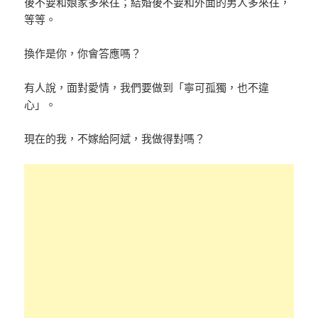
後不要和娘家多來往；結婚後不要和外面的男人多來往，
等等。
換作是你，你會答應嗎？
有人說，面對愛情，我們要做到「寧可孤獨，也不違
心」。
現在的我，不嫁給阿斌，我做得對嗎？