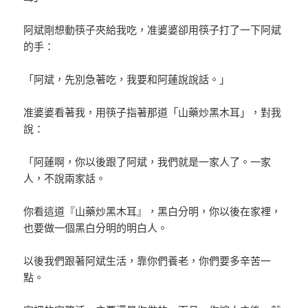
阿斌剛想動筷子夾給我吃，准婆婆卻用筷子打了一下阿斌
的手：
「阿斌，先別急著吃，我要和阿蓮說說話。」
准婆婆看著我，用筷子指著那道「山藥炒黑木耳」，對我
說：
「阿蓮啊，你以後跟了阿斌，我們就是一家人了。一家
人，不說兩家話。
你看這道『山藥炒黑木耳』，黑白分明，你以後在家裡，
也要做一個黑白分明的明白人。
以後我們跟著阿斌生活，靠你們養老，你們要多辛苦一
點。