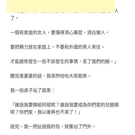
「阿蓮啊，你以後嫁給了阿斌，就是一個有家庭的女人
了。
一個有家庭的女人，要懂得清心寡慾，清白做人。
要把精力放在家庭上，不要和外面的男人來往。
才能避免發生一些不該發生的事情，丟了我們的臉。」
聽完准婆婆的話，我突然哈哈大笑起來。
我一拍桌子站了起來：
「誰說我要嫁給阿斌呢？誰說我要成為你們家的兒媳婦
呢？你們家，我以後再也不來了！」
說完，我一把扯過我的包，就衝出了門外。