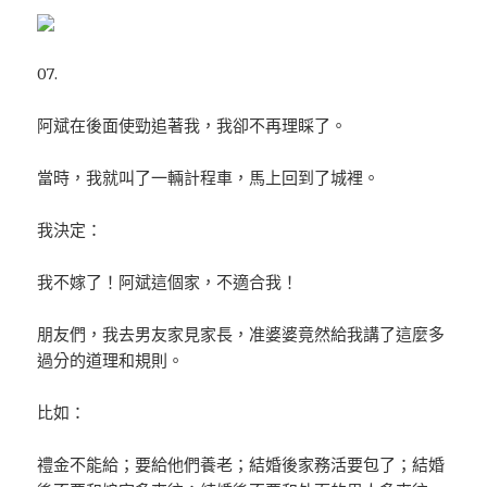
07.
阿斌在後面使勁追著我，我卻不再理睬了。
當時，我就叫了一輛計程車，馬上回到了城裡。
我決定：
我不嫁了！阿斌這個家，不適合我！
朋友們，我去男友家見家長，准婆婆竟然給我講了這麼多
過分的道理和規則。
比如：
禮金不能給；要給他們養老；結婚後家務活要包了；結婚