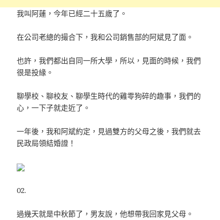
我叫阿蓮，今年已經二十五歲了。
在公司老總的撮合下，我和公司銷售部的阿斌見了面。
也許，我們都出自同一所大學，所以，見面的時候，我們
很是投緣。
聊學校、聊校友、聊學生時代的雞零狗碎的趣事，我們的
心，一下子就走近了。
一年後，我和阿斌約定，見過雙方的父母之後，我們就去
民政局領結婚證！
02.
過幾天就是中秋節了，男友說，他想帶我回家見父母。