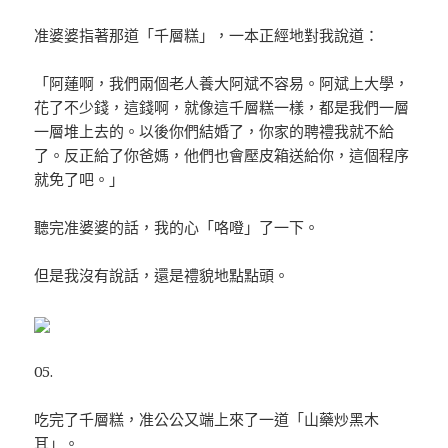
准婆婆指著那道「千層糕」，一本正經地對我說道：
「阿蓮啊，我們兩個老人養大阿斌不容易。阿斌上大學，
花了不少錢，這錢啊，就像這千層糕一樣，都是我們一層
一層堆上去的。以後你們結婚了，你家的聘禮我就不給
了。反正給了你爸媽，他們也會壓皮箱送給你，這個程序
就免了吧。」
聽完准婆婆的話，我的心「咯噔」了一下。
但是我沒有說話，還是禮貌地點點頭。
05.
吃完了千層糕，准公公又端上來了一道「山藥炒黑木
耳」。