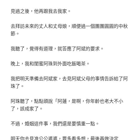
見過之後，他再跟我去我家。
去拜訪未來的丈人和丈母娘，順便過一個團團圓圓的中秋
節。
我聽了，覺得有道理，就答應了阿斌的要求。
晚上，我和閨蜜阿珠到外面吃飯喝茶。
我把明天準備去阿斌家，去見阿斌父母的事情告訴給了阿
珠了。
阿珠聽了，點點頭說「阿蓮，是啊，你年齡也老大不小
了，該成家了。
不過，婚姻這件事，我們還是要慎重一點。
明天你去見准公公婆婆，要多看多想，最後再做決定