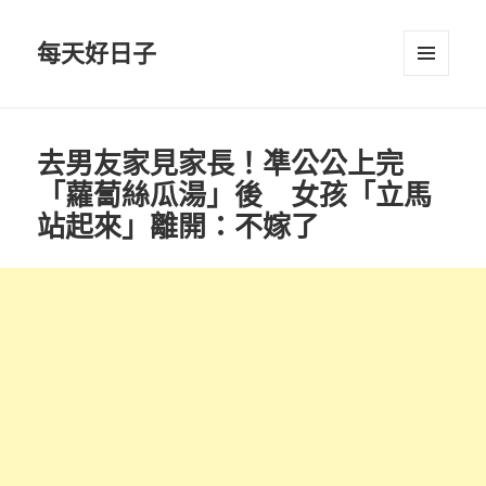
每天好日子
選單與
小工具
去男友家見家長！凖公公上完
「蘿蔔絲瓜湯」後 女孩「立馬
站起來」離開：不嫁了