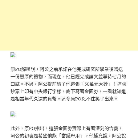
原PO解釋說，阿公之前承諾在他完成研究所學業後贈送
一份豐厚的禮物，而現在，他已經完成論文並等待七月的
口試。不過，阿公提前給了他這張「50萬元大鈔」！這張
鈔票上印有中央銀行字樣，底下寫著金圓劵，一看就知道
是相當年代久遠的貨幣。這令原PO忍不住笑了出來。
此外，原PO指出，這張金圓劵實際上有著深刻的含義，
阿公的初衷是希望他能「當錢母用」。他補充說，阿公說