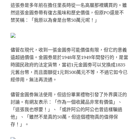
這張劵是多年前在擔任里長時從一名高層那裡購買的。雖
然這張金圓劵帶有復古風味和歷史價值，但原PO還是不
禁笑稱：「我原以為會是台幣50萬元呢！」
儘管在現代，收到一張金圓劵可能價值有限，但它的意義
遠超過價值。金圓劵是於1948年至1949年間發行的，是當
時國民政府的法定貨幣，當初1元金圓劵可以兌換成1835
元舊台幣，而且面額從1元到500萬元不等，不過它如今已
經停用，無法再流通。
儘管金圓劵無法使用，但這份畢業禮物引發了外界廣泛的
討論。有網友表示：「作為一個收藏品非常有價值」、
「這張我也想要！」、「或許阿公的阿公也曾這樣騙過
他」、「雖然不是真的50萬，但這個禮物真的值得保
存！」。