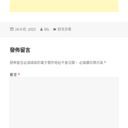
發
作
分
26 9 月, 2023
kfu
好文分享
佈
者
類
於
發佈留言
發佈留言必須填寫的電子郵件地址不會公開。
必填欄位標示為
*
留言
*