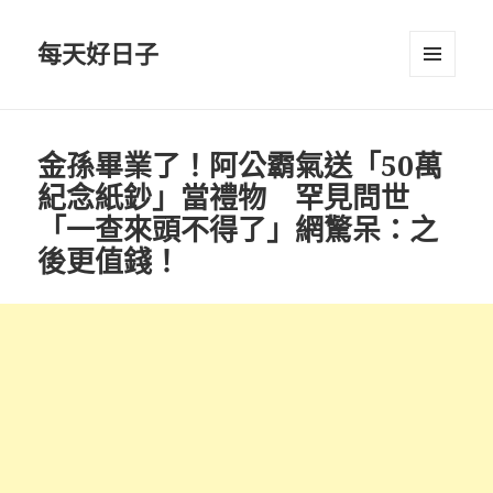
每天好日子
選單與
小工具
金孫畢業了！阿公霸氣送「50萬
紀念紙鈔」當禮物 罕見問世
「一查來頭不得了」網驚呆：之
後更值錢！