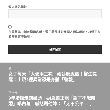
個人網站網址
在
瀏覽器
中儲存顯示名稱、電子郵件地址及個人網站網址，以供下次
發佈留言時使用。
文
前
章
女子每天「大便兩三次」確診胰腺癌！醫生提
上
導
醒：出現4種異常恐是身體「警報」
一
覽
篇
文
下一步
章：
9年婚姻走到盡頭！44歲藍正龍「認了不想離
下
婚」曝內幕 喊話周幼婷：「太不公平…..」
一
篇