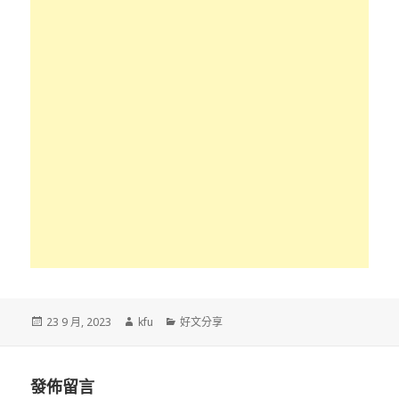
發
作
分
23 9 月, 2023
kfu
好文分享
佈
者
類
於
發佈留言