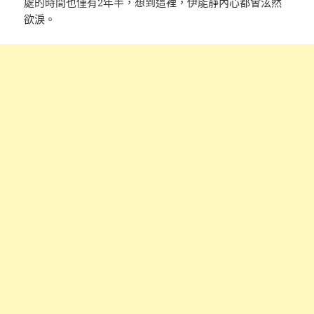
處的時間也僅有2年半，想到這裡，伊能靜內心都會泫然
欲淚。