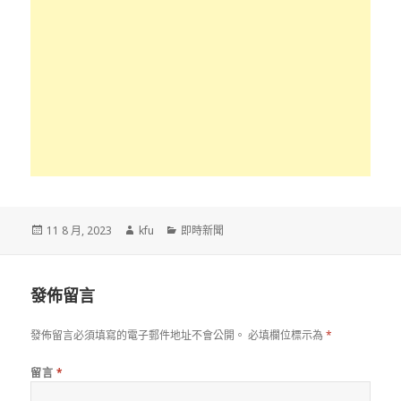
發
作
分
11 8 月, 2023
kfu
即時新聞
佈
者
類
於
發佈留言
發佈留言必須填寫的電子郵件地址不會公開。
必填欄位標示為
*
留言
*