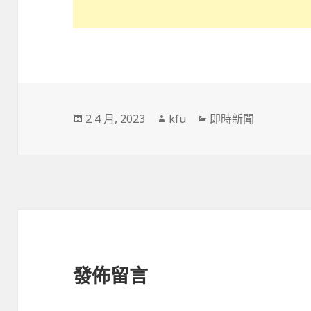
發
作
分
2 4 月, 2023
kfu
即時新聞
佈
者
類
於
發佈留言