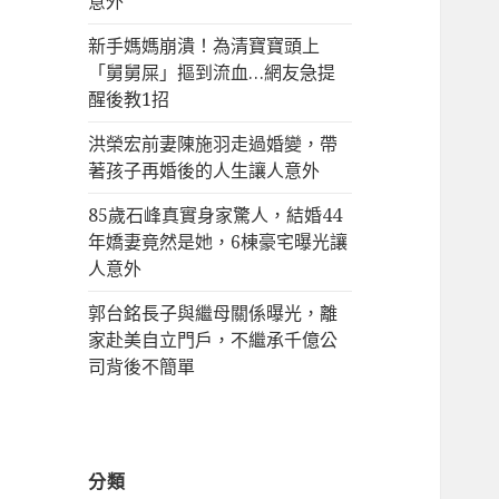
意外
新手媽媽崩潰！為清寶寶頭上
「舅舅屎」摳到流血…網友急提
醒後教1招
洪榮宏前妻陳施羽走過婚變，帶
著孩子再婚後的人生讓人意外
85歲石峰真實身家驚人，結婚44
年嬌妻竟然是她，6棟豪宅曝光讓
人意外
郭台銘長子與繼母關係曝光，離
家赴美自立門戶，不繼承千億公
司背後不簡單
分類