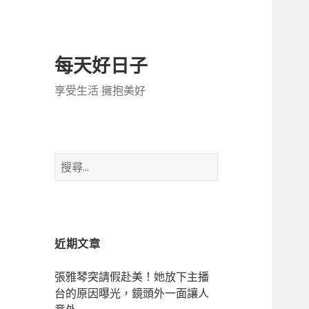
每天好日子
享受生活 擁抱美好
搜
尋
關
鍵
字:
近期文章
張雅琴突請假赴美！她放下主播
台的原因曝光，鏡頭外一面讓人