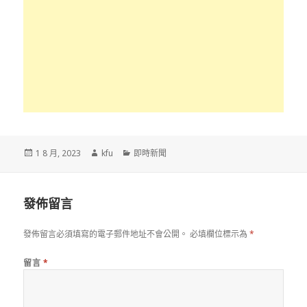
發
作
分
1 8 月, 2023
kfu
即時新聞
佈
者
類
於
發佈留言
發佈留言必須填寫的電子郵件地址不會公開。
必填欄位標示為
*
留言
*