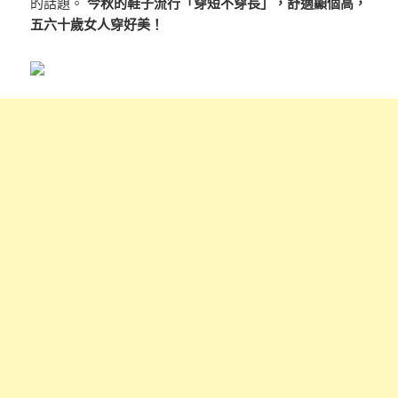
的話題。
今秋的鞋子流行「穿短不穿長」，舒適顯個高，
五六十歲女人穿好美！