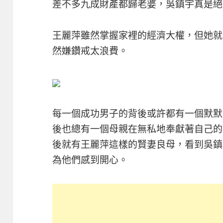
差不多九成財產都歸老婆，吳鎮宇真是絕
王麗萍雖然掌握家裡的經濟大權，但她就
然嫌鑽戒太浪費。
每一個成功男子的背後或許都有一個默默
後也總有一個母親在無私地奉獻著自己的光
後就有王麗萍這樣的賢妻良母，看到吳鎮
為他們感到開心。