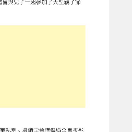
宇還曾與兒子一起參加了大型親子節
更熟悉。吳鎮宇曾獲得過金馬獎影