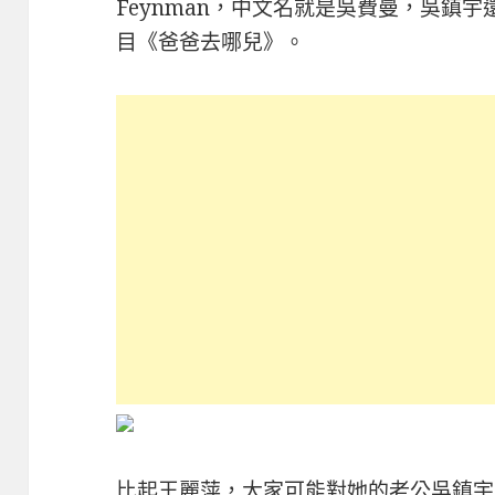
Feynman，中文名就是吳費曼，吳鎮
目《爸爸去哪兒》。
比起王麗萍，大家可能對她的老公吳鎮宇