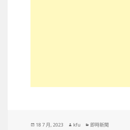
發
作
分
18 7 月, 2023
kfu
即時新聞