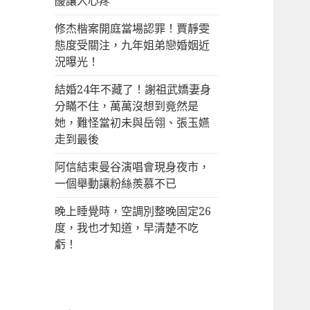
酸讓人心疼
修杰楷案開庭當場認罪！賈靜雯
態度受關注，九年姐弟戀婚姻近
況曝光！
結婚24年不藏了！謝祖武嬌妻身
分瞞不住，萬萬沒想到竟然是
她，難怪當初未與岳翎、張玉嬿
走到最後
阿信結束曼谷演唱會現身夜市，
一個舉動讓粉絲羨慕不已
晚上睡覺時，空調別整晚固定26
度，我也才知道，早清楚不吃
虧！