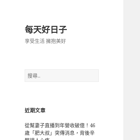
每天好日子
享受生活 擁抱美好
搜
尋
關
鍵
字:
近期文章
從幫妻子直播到年營收破億！46
歲「肥大叔」突傳消息，背後辛