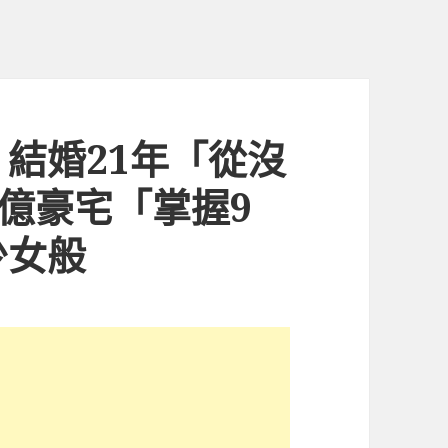
結婚21年「從沒
2億豪宅「掌握9
少女般