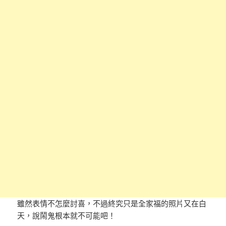
雖然表情不怎麼討喜，不過終究只是全家福的照片又在白
天，說鬧鬼根本就不可能吧！