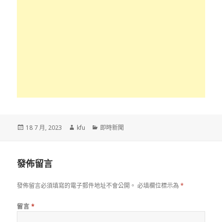
發
作
分
18 7 月, 2023
kfu
即時新聞
佈
者
類
於
發佈留言
發佈留言必須填寫的電子郵件地址不會公開。
必填欄位標示為
*
留言
*