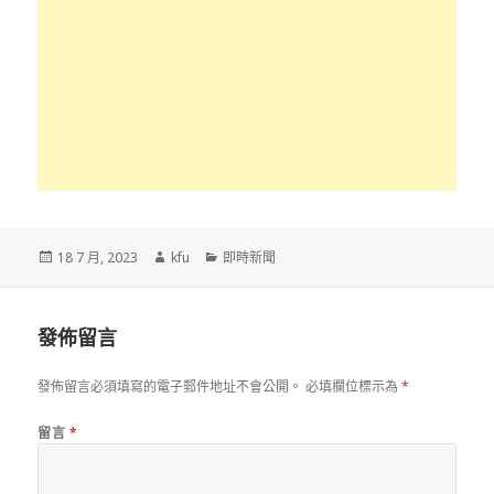
發
作
分
18 7 月, 2023
kfu
即時新聞
佈
者
類
於
發佈留言
發佈留言必須填寫的電子郵件地址不會公開。
必填欄位標示為
*
留言
*