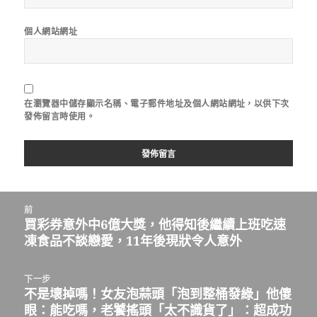
個人網站網址
在
瀏覽器
中儲存顯示名稱、電子郵件地址及個人網站網址，以供下次
發佈留言時使用。
文
前
章
買彩券意外中6億大獎，他得知後繼續上班吃速
上
導
凍食品不談戀愛，11年後現狀令人意外
一
覽
篇
文
下一步
章：
不是壞掉嗎！女友泡蒜頭「泡到整桶發綠」他傻
下
眼：能吃嗎，老饕搖頭「太不識貨了」：超成功
一