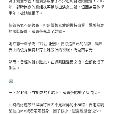
為了紮實學習，程莉莎放棄了不少名利雙收的機會，2012
年一部時尚劇的劇組找蔣麗莎出演女二號，但因為要休學
半年，被她婉拒了。
儘管名氣不是很高，但是做著喜愛的模特事業，學著熱衷
的服裝設計，蔣麗莎充滿了幹勁。
她立志一輩子為『T台』服務，要打造自己的品牌，讓世
界上的優秀模特都穿上她設計的衣服，為湖南爭光。
然而，曾經的雄心壯志，在遇到陳浩民之後，全都化成了
泡沫。
三、2010年，在朋友的介紹下，蔣麗莎認識了陳浩民。
此時的蔣麗莎只是模特圈名不見經傳的小模特，偶爾給明
星拍拍MV或者噹噹替身，圈子很小，戀愛經歷也很少。