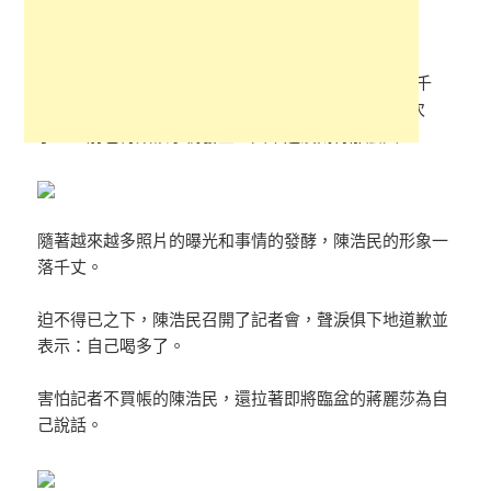
此言論一出，網上瞬間炸開了鍋，陳浩民的形象一落千
丈，還有知情人表示，他「.騷.擾.女星」不是一次兩次
了，以前也有類似事情發生，只不過沒鬧得那麼大。
隨著越來越多照片的曝光和事情的發酵，陳浩民的形象一
落千丈。
迫不得已之下，陳浩民召開了記者會，聲淚俱下地道歉並
表示：自己喝多了。
害怕記者不買帳的陳浩民，還拉著即將臨盆的蔣麗莎為自
己說話。