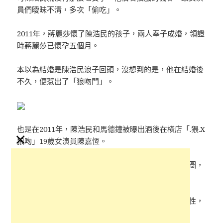
員們曖昧不清，多次「偷吃」。
2011年，蔣麗莎懷了陳浩民的孩子，兩人奉子成婚，領證
時蔣麗莎已懷孕五個月。
本以為結婚是陳浩民浪子回頭，沒想到的是，他在結婚後
不久，便惹出了「狼吻門」。
也是在2011年，陳浩民和馬德鐘被曝出酒後在橫店「.猥.X
×
狼吻」19歲女演員陳嘉恆。
或許是借酒壯膽，又或許是看人家年輕貌美，早有意圖，
陳浩民和馬德鍾輪番上陣，對陳嘉桓上下其手。
事後，陳浩民並沒有意識到自己的錯誤和事情的嚴重性，
只是把事情歸咎為「都怪自己太好客」。