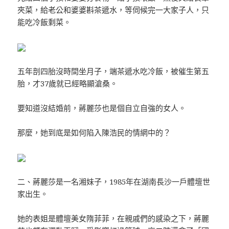
夾菜，給老公和婆婆斟茶遞水，等伺候完一大家子人，只
能吃冷飯剩菜。
五年剖四胎沒時間坐月子，端茶遞水吃冷飯，被催生第五
胎，才37歲就已經略顯滄桑。
要知道沒結婚前，蔣麗莎也是個自立自強的女人。
那麼，她到底是如何陷入陳浩民的情網中的？
二、蔣麗莎是一名湘妹子，1985年在湖南長沙一戶體壇世
家出生。
她的表姐是體壇美女隋菲菲，在親戚們的感染之下，蔣麗