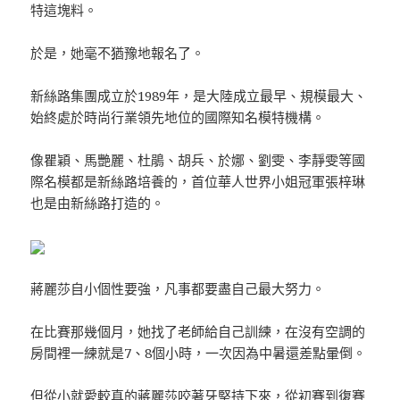
特這塊料。
於是，她毫不猶豫地報名了。
新絲路集團成立於1989年，是大陸成立最早、規模最大、
始終處於時尚行業領先地位的國際知名模特機構。
像瞿穎、馬艷麗、杜鵑、胡兵、於娜、劉雯、李靜雯等國
際名模都是新絲路培養的，首位華人世界小姐冠軍張梓琳
也是由新絲路打造的。
蔣麗莎自小個性要強，凡事都要盡自己最大努力。
在比賽那幾個月，她找了老師給自己訓練，在沒有空調的
房間裡一練就是7、8個小時，一次因為中暑還差點暈倒。
但從小就愛較真的蔣麗莎咬著牙堅持下來，從初賽到復賽