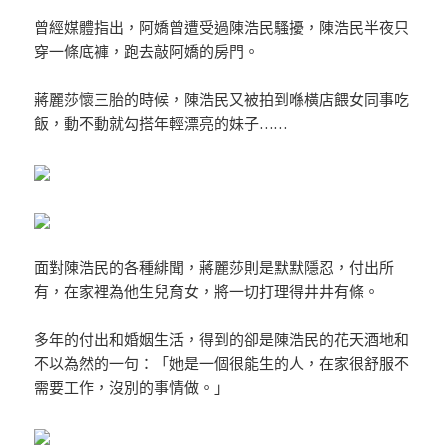
曾經媒體指出，阿嬌曾遭受過陳浩民騷擾，陳浩民半夜只
穿一條底褲，跑去敲阿嬌的房門。
蔣麗莎懷三胎的時候，陳浩民又被拍到喺橫店餵女同事吃
飯，動不動就勾搭年輕漂亮的妹子……
面對陳浩民的各種緋聞，蔣麗莎則是默默隱忍，付出所
有，在家裡為他生兒育女，將一切打理得井井有條。
多年的付出和婚姻生活，得到的卻是陳浩民的花天酒地和
不以為然的一句：「她是一個很能生的人，在家很舒服不
需要工作，沒別的事情做。」