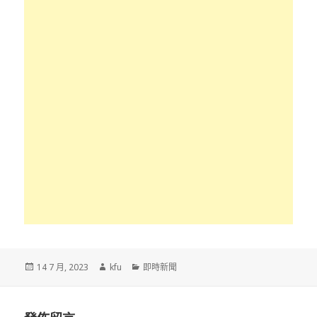
發
作
分
14 7 月, 2023
kfu
即時新聞
佈
者
類
於