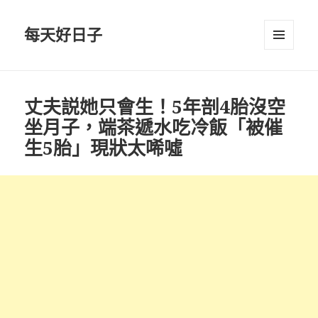
每天好日子
選單與
小工具
丈夫説她只會生！5年剖4胎沒空
坐月子，端茶遞水吃冷飯「被催
生5胎」現狀太唏噓