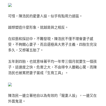
可惜，陳浩民的愛妻人設，似乎有點用力過猛。
越想塑造什麼形象，就越是與之相反。
在綜藝和採訪中，不難發現，陳浩民不僅不理會妻子感
受，不夠關心妻子，而且還極具大男子主義，四胎生完沒
多久，又想著五胎了。
五年剝四胎，也就意味著平均一年零三個月就要生一個孩
子，這速度之快，危害之大，不由得令人膽戰心驚，而陳
浩民也被罵把妻子當成「生育工具」。
陳浩民一邊立著他自以為有效的「寵妻人設」，一邊又在
外面鬼混。