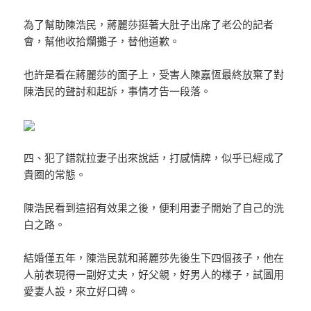
為了幫助陳浩民，蔣麗莎挺著大肚子出席了老公的記者
會，幫他收拾爛攤子，替他道歉。
也許是看在蔣麗莎的面子上，受害人陳嘉恆最終放棄了對
陳浩民的聲討和起訴，事情才告一段落。
四、犯了錯就拉妻子出來說話，打感情牌，似乎已經成了
貴圈的常態。
陳浩民看到這招有效果之後，便利用妻子開始了自己的洗
白之路。
結婚僅五年，陳浩民就和蔣麗莎先後生下四個孩子，他在
人前表現得一副好丈夫，好父親，好男人的樣子，試圖用
愛妻人設，來立好口碑。