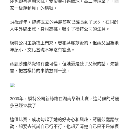
莎也頗有運動天賦，受影響打過籃球，高二時還拿了「國
家一級運動員」的稱號。
14歲那年，婷婷玉立的蔣麗莎就已經長到了165 ，在同齡
人中外貌出眾，身材高挑，吸引了模特公司的注意。
模特公司主動找上門來，想和蔣麗莎簽約，但蔣父因為她
年紀小，文化基礎不牢沒有答應。
蔣麗莎雖然覺得有些可惜，但她還是聽了父親的話，先讀
書，把當模特的事情放到一邊。
2003年，模特公司新絲路在湖南舉辦比賽，這時候的蔣麗
莎已經18歲了。
這個比賽，成功勾起了她的好奇心和興趣，蔣麗莎蠢蠢欲
動，想要去試試自己行不行，也想弄清楚自己是不是做模