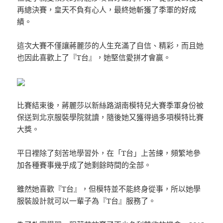
再總決賽，皇天不負有心人，最終她斬獲了季軍的好成
績。
這次大賽不僅讓蔣麗莎的人生充滿了自信、精彩，而且她
也因此喜歡上了『T台』，她堅信愛拼才會贏。
比賽結束後，蔣麗莎以新絲路湖南模特兒大賽季軍身份被
保送到北京服裝學院就讀，隨後她又獲得過多項模特比賽
大獎。
平日裡除了刻苦地學習外，在「T台」上苦練，頻繁地參
加各種賽事幾乎成了她剩餘時間的全部。
雖然她喜歡『T台』，但模特並不能終身從事，所以她學
服裝設計就可以一輩子為『T台』服務了。