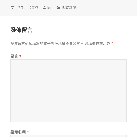
發
作
分
12 7 月, 2023
kfu
即時新聞
佈
者
類
於
發佈留言
發佈留言必須填寫的電子郵件地址不會公開。
必填欄位標示為
*
留言
*
顯示名稱
*