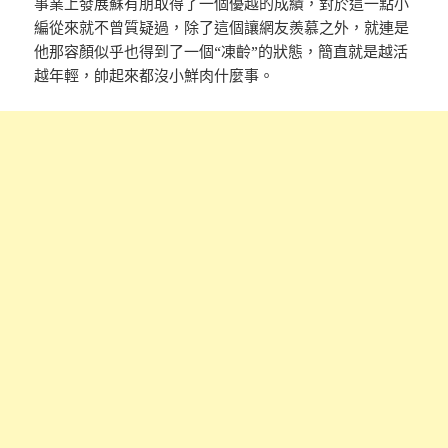
事業上發展蘇有朋取得了一個優越的成績，對於這一點小
編從來就不曾質疑過，除了這個讓網友羨慕之外，就連是
他那容顏似乎也得到了一個“凍齡”的狀態，簡直就是越活
越年輕，帥起來都沒小鮮肉什麼事。