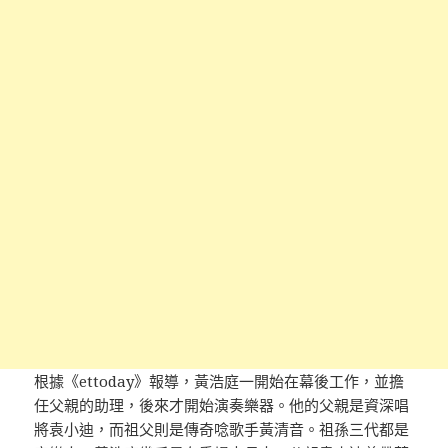
根據《ettoday》報導，黃浩庭一開始在幕後工作，並擔
任父親的助理，後來才開始演奏樂器。他的父親是資深唱
將袁小迪，而祖父則是傳奇唸歌手黃清音。祖孫三代都是