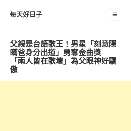
每天好日子
選單與
小工具
父親是台語歌王！男星「刻意隱
瞞爸身分出道」勇奪金曲獎
「兩人皆在歌壇」為父眼神好驕
傲