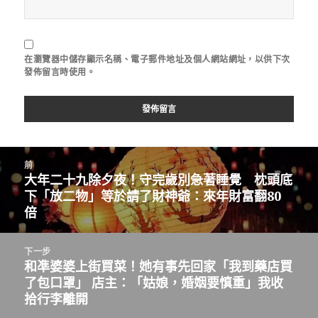
在
瀏覽器
中儲存顯示名稱、電子郵件地址及個人網站網址，以供下次
發佈留言時使用。
文
前
章
大年二十九除夕夜！守完歲別急著睡覺 枕頭底
上
導
下「放二物」等於請了財神爺：來年財富翻80
一
覽
倍
篇
文
章：
下一步
和凖婆婆上街買菜！她有事先回家「我到藥店買
下
了包口罩」 店主：「姑娘，婚姻要慎重」我收
一
拾行李離開
篇
文