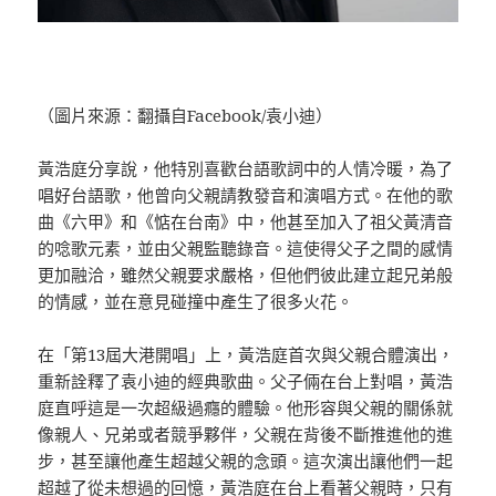
（圖片來源：翻攝自Facebook/袁小迪）
黃浩庭分享說，他特別喜歡台語歌詞中的人情冷暖，為了
唱好台語歌，他曾向父親請教發音和演唱方式。在他的歌
曲《六甲》和《惦在台南》中，他甚至加入了祖父黃清音
的唸歌元素，並由父親監聽錄音。這使得父子之間的感情
更加融洽，雖然父親要求嚴格，但他們彼此建立起兄弟般
的情感，並在意見碰撞中產生了很多火花。
在「第13屆大港開唱」上，黃浩庭首次與父親合體演出，
重新詮釋了袁小迪的經典歌曲。父子倆在台上對唱，黃浩
庭直呼這是一次超級過癮的體驗。他形容與父親的關係就
像親人、兄弟或者競爭夥伴，父親在背後不斷推進他的進
步，甚至讓他產生超越父親的念頭。這次演出讓他們一起
超越了從未想過的回憶，黃浩庭在台上看著父親時，只有