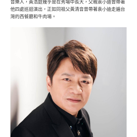
音樂人，黃浩庭幾乎是在秀場中長大，父親袁小迪曾帶著
他四處巡迴演出，正如同祖父黃清音曾帶著袁小迪走遍台
灣的西餐廳和牛肉場。