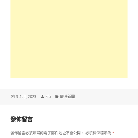
發
作
分
3 4 月, 2023
kfu
即時新聞
佈
者
類
於
發佈留言
發佈留言必須填寫的電子郵件地址不會公開。
必填欄位標示為
*