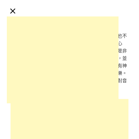
×
（圖片來源：翻攝自Facebook/黃浩庭）
黃浩庭坦承自己曾叛逆，不想刻意透露父親的身份，也不
擔心被貼上「星三代」的標籤。他表示，只要調整好心
態，做好自己就可以了。袁小迪也附和著說自己並不是非
常紅，只是唱了很長時間而已。他也讚美兒子的進步，並
表示之前從未聽過兒女們唱歌時，黃浩庭的實力確實有神
速的進步。私底下，父子倆偶爾會一起小酌，談談音樂。
黃浩庭也感謝父親給予他很多建議，讓他能更好地面對音
樂的挑戰。